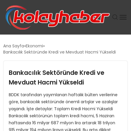
PLUS İNSAN KAYAKLARI
Ana Sayfa
Ekonomi
Bankacılık Sektöründe Kredi ve Mevduat Hacmi Yükseldi
SUWEN’IN İSTIHDAM MODELI EKONOMIDE KADIN
GÜCÜNÜBÜYÜTÜYOR
Bankacılık Sektöründe Kredi ve
TANYER YAPI ZEMIN MÜHENDISLIĞINDE HEDEF
Mevduat Hacmi Yükseldi
BÜYÜTTÜ
BDDK tarafından yayımlanan haftalık bülten verilerine
göre, bankacılık sektöründe önemli artışlar ve azalışlar
TOROSLAR’DA PAZAR GERGİNLİĞİ!
yaşandı. İşte detaylar: Toplam Kredi Hacmi Yükseldi
Bankacılık sektörünün toplam kredi hacmi, 5 Haziran
haftasında 16 milyar 687 milyon lira artarak 18 trilyon
915 milyar 194 milyon liraya yükseldi. Bu artış dikkat