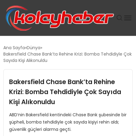
PLUS İNSAN KAYAKLARI
Ana Sayfa
Dünya
Bakersfield Chase Bank’ta Rehine Krizi: Bomba Tehdidiyle Çok
SUWEN’IN İSTIHDAM MODELI EKONOMIDE KADIN
Sayıda Kişi Alıkonuldu
GÜCÜNÜBÜYÜTÜYOR
Bakersfield Chase Bank’ta Rehine
TANYER YAPI ZEMIN MÜHENDISLIĞINDE HEDEF
BÜYÜTTÜ
Krizi: Bomba Tehdidiyle Çok Sayıda
Kişi Alıkonuldu
TOROSLAR’DA PAZAR GERGİNLİĞİ!
ABD’nin Bakersfield kentindeki Chase Bank şubesinde bir
şüpheli, bomba tehdidiyle çok sayıda kişiyi rehin aldı;
güvenlik güçleri alarma geçti.