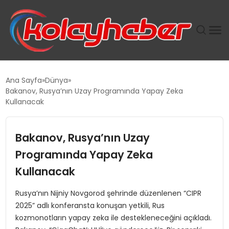
PLUS İNSAN KAYAKLARI
Ana Sayfa
Dünya
Bakanov, Rusya’nın Uzay Programında Yapay Zeka
SUWEN’IN İSTIHDAM MODELI EKONOMIDE KADIN
Kullanacak
GÜCÜNÜBÜYÜTÜYOR
Bakanov, Rusya’nın Uzay
TANYER YAPI ZEMIN MÜHENDISLIĞINDE HEDEF
BÜYÜTTÜ
Programında Yapay Zeka
Kullanacak
TOROSLAR’DA PAZAR GERGİNLİĞİ!
Rusya’nın Nijniy Novgorod şehrinde düzenlenen “CIPR
2025” adlı konferansta konuşan yetkili, Rus
kozmonotların yapay zeka ile destekleneceğini açıkladı.