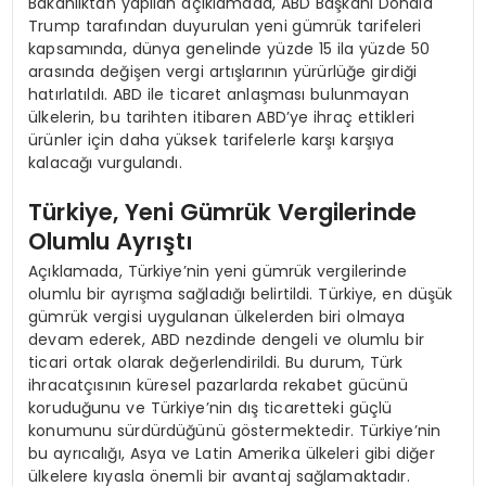
Bakanlıktan yapılan açıklamada, ABD Başkanı Donald
Trump tarafından duyurulan yeni gümrük tarifeleri
kapsamında, dünya genelinde yüzde 15 ila yüzde 50
arasında değişen vergi artışlarının yürürlüğe girdiği
hatırlatıldı. ABD ile ticaret anlaşması bulunmayan
ülkelerin, bu tarihten itibaren ABD’ye ihraç ettikleri
ürünler için daha yüksek tarifelerle karşı karşıya
kalacağı vurgulandı.
Türkiye, Yeni Gümrük Vergilerinde
Olumlu Ayrıştı
Açıklamada, Türkiye’nin yeni gümrük vergilerinde
olumlu bir ayrışma sağladığı belirtildi. Türkiye, en düşük
gümrük vergisi uygulanan ülkelerden biri olmaya
devam ederek, ABD nezdinde dengeli ve olumlu bir
ticari ortak olarak değerlendirildi. Bu durum, Türk
ihracatçısının küresel pazarlarda rekabet gücünü
koruduğunu ve Türkiye’nin dış ticaretteki güçlü
konumunu sürdürdüğünü göstermektedir. Türkiye’nin
bu ayrıcalığı, Asya ve Latin Amerika ülkeleri gibi diğer
ülkelere kıyasla önemli bir avantaj sağlamaktadır.