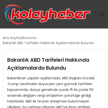
PLUS İNSAN KAYAKLARI
Ana Sayfa
Ekonomi
Bakanlık ABD Tarifeleri Hakkında Açıklamalarda Bulundu
SUWEN’IN İSTIHDAM MODELI EKONOMIDE KADIN
GÜCÜNÜBÜYÜTÜYOR
Bakanlık ABD Tarifeleri Hakkında
TANYER YAPI ZEMIN MÜHENDISLIĞINDE HEDEF
Açıklamalarda Bulundu
BÜYÜTTÜ
Bakanlıktan yapılan açıklamada, ABD Başkanı Donald
Trump tarafından duyurulan yeni gümrük tarifeleri
TOROSLAR’DA PAZAR GERGİNLİĞİ!
kapsamında, dünya genelinde yüzde 15 ila yüzde 50
arasında değişen vergi artışlarının yürürlüğe girdiği
hatırlatıldı. ABD ile ticaret anlaşması bulunmayan
ülkelerin, bu tarihten itibaren ABD’ye ihraç ettikleri