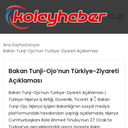
PLUS İNSAN KAYAKLARI
Ana Sayfa
Dünya
Bakan Tunji-Ojo’nun Türkiye-Ziyareti Açıklaması
SUWEN’IN İSTIHDAM MODELI EKONOMIDE KADIN
GÜCÜNÜBÜYÜTÜYOR
Bakan Tunji-Ojo’nun Türkiye-Ziyareti
TANYER YAPI ZEMIN MÜHENDISLIĞINDE HEDEF
Açıklaması
BÜYÜTTÜ
Bakan Tunji-Ojo’nun Türkiye-Ziyareti Açıklaması |
Türkiye-Nijerya İş Birliği, Güvenlik, Ticaret ⏬👇 Bakan
TOROSLAR’DA PAZAR GERGİNLİĞİ!
Tunji-Ojo, Nijerya İçişleri Bakanlığı‘nın sosyal medya
platformundaki hesabından yaptığı açıklamada, Nijerya
Cumhurbaşkanı Bola Ahmed Tinubu’nun 27 Ocak’ta
Türkiye’ye gerçekleştirdiği resmi ziyarete ilişkin