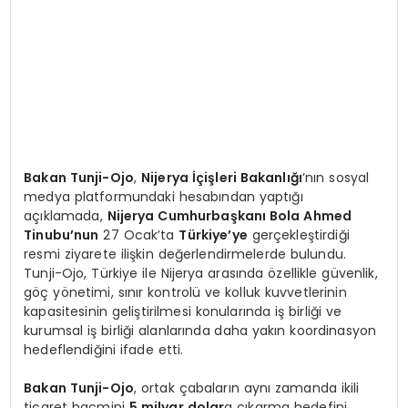
Bakan Tunji-Ojo
,
Nijerya İçişleri Bakanlığı
‘nın sosyal
medya platformundaki hesabından yaptığı
açıklamada,
Nijerya Cumhurbaşkanı Bola Ahmed
Tinubu’nun
27 Ocak’ta
Türkiye’ye
gerçekleştirdiği
resmi ziyarete ilişkin değerlendirmelerde bulundu.
Tunji-Ojo, Türkiye ile Nijerya arasında özellikle güvenlik,
göç yönetimi, sınır kontrolü ve kolluk kuvvetlerinin
kapasitesinin geliştirilmesi konularında iş birliği ve
kurumsal iş birliği alanlarında daha yakın koordinasyon
hedeflendiğini ifade etti.
Bakan Tunji-Ojo
, ortak çabaların aynı zamanda ikili
ticaret hacmini
5 milyar dolar
a çıkarma hedefini