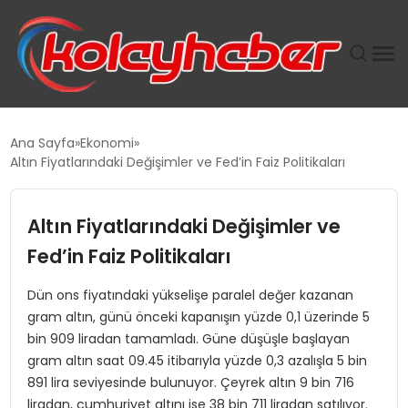
PLUS İNSAN KAYAKLARI
Ana Sayfa
Ekonomi
Altın Fiyatlarındaki Değişimler ve Fed’in Faiz Politikaları
SUWEN’IN İSTIHDAM MODELI EKONOMIDE KADIN
GÜCÜNÜBÜYÜTÜYOR
Altın Fiyatlarındaki Değişimler ve
TANYER YAPI ZEMIN MÜHENDISLIĞINDE HEDEF
Fed’in Faiz Politikaları
BÜYÜTTÜ
Dün ons fiyatındaki yükselişe paralel değer kazanan
gram altın, günü önceki kapanışın yüzde 0,1 üzerinde 5
TOROSLAR’DA PAZAR GERGİNLİĞİ!
bin 909 liradan tamamladı. Güne düşüşle başlayan
gram altın saat 09.45 itibarıyla yüzde 0,3 azalışla 5 bin
891 lira seviyesinde bulunuyor. Çeyrek altın 9 bin 716
liradan, cumhuriyet altını ise 38 bin 711 liradan satılıyor.