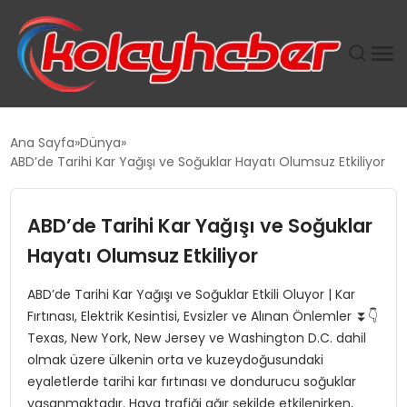
PLUS İNSAN KAYAKLARI
Ana Sayfa
Dünya
ABD’de Tarihi Kar Yağışı ve Soğuklar Hayatı Olumsuz Etkiliyor
SUWEN’IN İSTIHDAM MODELI EKONOMIDE KADIN
GÜCÜNÜBÜYÜTÜYOR
ABD’de Tarihi Kar Yağışı ve Soğuklar
TANYER YAPI ZEMIN MÜHENDISLIĞINDE HEDEF
Hayatı Olumsuz Etkiliyor
BÜYÜTTÜ
ABD’de Tarihi Kar Yağışı ve Soğuklar Etkili Oluyor | Kar
Fırtınası, Elektrik Kesintisi, Evsizler ve Alınan Önlemler ⏬👇
TOROSLAR’DA PAZAR GERGİNLİĞİ!
Texas, New York, New Jersey ve Washington D.C. dahil
olmak üzere ülkenin orta ve kuzeydoğusundaki
eyaletlerde tarihi kar fırtınası ve dondurucu soğuklar
yaşanmaktadır. Hava trafiği ağır şekilde etkilenirken,