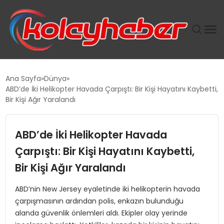
PLUS İNSAN KAYAKLARI
Ana Sayfa
Dünya
ABD’de İki Helikopter Havada Çarpıştı: Bir Kişi Hayatını Kaybetti,
SUWEN’IN İSTIHDAM MODELI EKONOMIDE KADIN
Bir Kişi Ağır Yaralandı
GÜCÜNÜBÜYÜTÜYOR
ABD’de İki Helikopter Havada
TANYER YAPI ZEMIN MÜHENDISLIĞINDE HEDEF
BÜYÜTTÜ
Çarpıştı: Bir Kişi Hayatını Kaybetti,
Bir Kişi Ağır Yaralandı
TOROSLAR’DA PAZAR GERGİNLİĞİ!
ABD’nin New Jersey eyaletinde iki helikopterin havada
çarpışmasının ardından polis, enkazın bulunduğu
alanda güvenlik önlemleri aldı. Ekipler olay yerinde