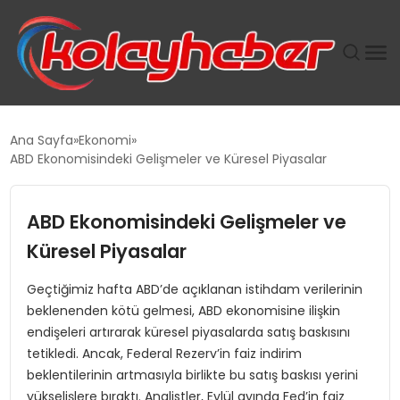
PLUS İNSAN KAYAKLARI
Ana Sayfa
Ekonomi
ABD Ekonomisindeki Gelişmeler ve Küresel Piyasalar
SUWEN’IN İSTIHDAM MODELI EKONOMIDE KADIN
GÜCÜNÜBÜYÜTÜYOR
ABD Ekonomisindeki Gelişmeler ve
TANYER YAPI ZEMIN MÜHENDISLIĞINDE HEDEF
Küresel Piyasalar
BÜYÜTTÜ
Geçtiğimiz hafta ABD’de açıklanan istihdam verilerinin
beklenenden kötü gelmesi, ABD ekonomisine ilişkin
TOROSLAR’DA PAZAR GERGİNLİĞİ!
endişeleri artırarak küresel piyasalarda satış baskısını
tetikledi. Ancak, Federal Rezerv’in faiz indirim
beklentilerinin artmasıyla birlikte bu satış baskısı yerini
yükselişlere bıraktı. Analistler, Eylül ayında Fed’in faiz