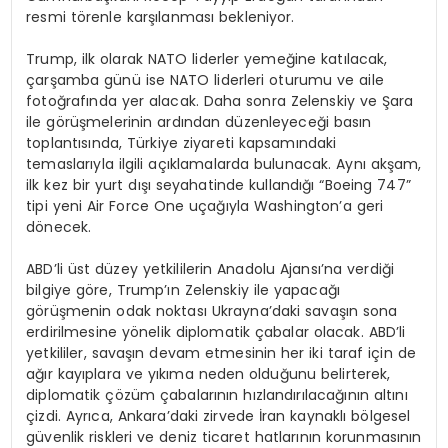
resmi törenle karşılanması bekleniyor.
Trump, ilk olarak NATO liderler yemeğine katılacak,
çarşamba günü ise NATO liderleri oturumu ve aile
fotoğrafında yer alacak. Daha sonra Zelenskiy ve Şara
ile görüşmelerinin ardından düzenleyeceği basın
toplantısında, Türkiye ziyareti kapsamındaki
temaslarıyla ilgili açıklamalarda bulunacak. Aynı akşam,
ilk kez bir yurt dışı seyahatinde kullandığı “Boeing 747”
tipi yeni Air Force One uçağıyla Washington’a geri
dönecek.
ABD’li üst düzey yetkililerin Anadolu Ajansı’na verdiği
bilgiye göre, Trump’ın Zelenskiy ile yapacağı
görüşmenin odak noktası Ukrayna’daki savaşın sona
erdirilmesine yönelik diplomatik çabalar olacak. ABD’li
yetkililer, savaşın devam etmesinin her iki taraf için de
ağır kayıplara ve yıkıma neden olduğunu belirterek,
diplomatik çözüm çabalarının hızlandırılacağının altını
çizdi. Ayrıca, Ankara’daki zirvede İran kaynaklı bölgesel
güvenlik riskleri ve deniz ticaret hatlarının korunmasının