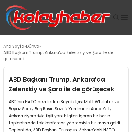
PLUS İNSAN KAYAKLARI
Ana Sayfa
Dünya
ABD Başkanı Trump, Ankara’da Zelenskiy ve Şara ile de
SUWEN’IN İSTIHDAM MODELI EKONOMIDE KADIN
görüşecek
GÜCÜNÜBÜYÜTÜYOR
ABD Başkanı Trump, Ankara’da
TANYER YAPI ZEMIN MÜHENDISLIĞINDE HEDEF
BÜYÜTTÜ
Zelenskiy ve Şara ile de görüşecek
ABD’nin NATO nezdindeki Büyükelçisi Matt Whitaker ve
TOROSLAR’DA PAZAR GERGİNLİĞİ!
Beyaz Saray Baş Basın Sözcü Yardımcısı Anna Kelly,
Ankara ziyaretiyle ilgili yeni bilgileri içeren bir basın
toplantısında telekonferans yöntemiyle bir araya geldi.
Toplantıda, ABD Başkanı Trump’ın, Ankara’daki NATO