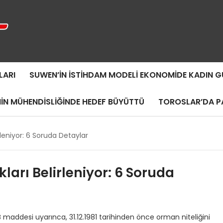
LARI
SUWEN’IN İSTIHDAM MODELI EKONOMIDE KADIN
MIN MÜHENDISLIĞINDE HEDEF BÜYÜTTÜ
TOROSLAR’DA PA
irleniyor: 6 Soruda Detaylar
ları Belirleniyor: 6 Soruda
B maddesi uyarınca, 31.12.1981 tarihinden önce orman niteliğini