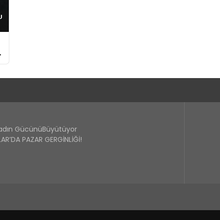
Kadın GücünüBüyütüyor
R’DA PAZAR GERGİNLİĞİ!