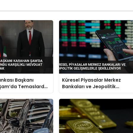
ankası Başkanı
Küresel Piyasalar Merkez
Şam’da Temaslarda
Bankaları ve Jeopolitik
arşılıklı Mevduat
Gelişmelerle Şekilleniyor
 Açılacak