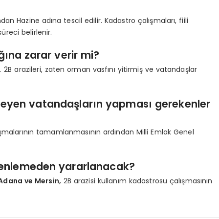
 Hazine adına tescil edilir. Kadastro çalışmaları, fiili
reci belirlenir.
ına zarar verir mi?
B arazileri, zaten orman vasfını yitirmiş ve vatandaşlar
teyen vatandaşların yapması gerekenler
şmalarının tamamlanmasının ardından Milli Emlak Genel
üzenlemeden yararlanacak?
 Adana ve Mersin,
2B arazisi kullanım kadastrosu çalışmasının