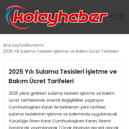
PLUS İNSAN KAYAKLARI
Ana Sayfa
Ekonomi
2025 Yılı Sulama Tesisleri İşletme ve Bakım Ücret Tarifeleri
SUWEN’IN İSTIHDAM MODELI EKONOMIDE KADIN
GÜCÜNÜBÜYÜTÜYOR
2025 Yılı Sulama Tesisleri İşletme ve
TANYER YAPI ZEMIN MÜHENDISLIĞINDE HEDEF
Bakım Ücret Tarifeleri
BÜYÜTTÜ
2025 yılına girilirken sulama tesisleri işletme ve bakım
ücret tarifelerinde önemli değişiklikler yaşanıyor.
TOROSLAR’DA PAZAR GERGİNLİĞİ!
Cumhurbaşkanı Kararı ile belirlenen yeni tarifeler,
sulama tesislerinin işletme ve bakımında uygulanacak.
Yürürlüğe Giren Karar Cumhurbaşkanı Kararı, Resmi
Gazete’de yayımlanarak 1 Ocak itibarıyla geçerli olacak.