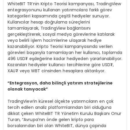
WhiteBIT TR’nin Kripto Teorisi kampanyası, TradingView
entegrasyonunu kullanan yatırımcılara farklı görev
kategorileri kapsamında çeşitli hediyeler sunuyor.
Kullanıcılar hesap doğrulama süreçlerini
tamamlayarak, TradingView bağlantısını
gerçekleştirerek, sosyal medya görevlerine katılarak
veya belirli işlem hacimlerine ulaşarak hediye
kazanabiliyor. Kripto Teorisi kampanyasında verilen
görevleri başarıyla tamamlayan her kullanıcı, toplamda
496 USD₮ eşdeğerine kadar hediyeden yararlanabiliyor.
Kazanılan hediyeler kullanıcı tercihlerine göre USD₮,
XAU₮ veya WBT cinsinden hesaplara aktarılıyor.
“Entegrasyon, daha bilinçli yatırım stratejilerine
olanak tanıyacak”
TradingView’in küresel ölçekte yatırımcıların en çok
tercih edilen analiz platformlarından biri olduğuna
dikkat çeken WhiteBIT TR Yönetim Kurulu Başkanı Onur
Turan, “Avrupa’nın önde gelen kripto para
borsalarından biri olan WhiteBIT, dünya çapında