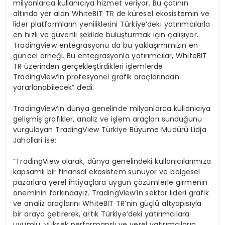
milyonlarca kullanıcıya hizmet veriyor. Bu çatının
altında yer alan WhiteBIT TR de küresel ekosistemin ve
lider platformların yeniliklerini Türkiye’deki yatırımcılarla
en hızlı ve güvenli şekilde buluşturmak için çalışıyor.
TradingView entegrasyonu da bu yaklaşımımızın en
güncel örneği. Bu entegrasyonla yatırımcılar, WhiteBIT
TR üzerinden gerçekleştirdikleri işlemlerde
TradingView’in profesyonel grafik araçlarından
yararlanabilecek” dedi.
TradingView’in dünya genelinde milyonlarca kullanıcıya
gelişmiş grafikler, analiz ve işlem araçları sunduğunu
vurgulayan TradingView Türkiye Büyüme Müdürü Lidja
Jahollari ise;
“TradingView olarak, dünya genelindeki kullanıcılarımıza
kapsamlı bir finansal ekosistem sunuyor ve bölgesel
pazarlara yerel ihtiyaçlara uygun çözümlerle girmenin
öneminin farkındayız. TradingView’in sektör lideri grafik
ve analiz araçlarını WhiteBIT TR’nin güçlü altyapısıyla
bir araya getirerek, artık Türkiye’deki yatırımcılara
uyumlu, yüksek performanslı ve yerel yatırımcıların