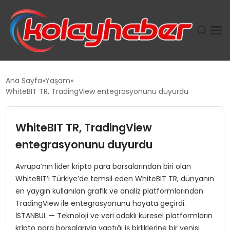
PLUS İNSAN KAYAKLARI
Ana Sayfa
Yaşam
WhiteBIT TR, TradingView entegrasyonunu duyurdu
SUWEN’IN İSTIHDAM MODELI EKONOMIDE KADIN
GÜCÜNÜBÜYÜTÜYOR
WhiteBIT TR, TradingView
TANYER YAPI ZEMIN MÜHENDISLIĞINDE HEDEF
entegrasyonunu duyurdu
BÜYÜTTÜ
Avrupa’nın lider kripto para borsalarından biri olan
WhiteBIT’i Türkiye’de temsil eden WhiteBIT TR, dünyanın
TOROSLAR’DA PAZAR GERGİNLİĞİ!
en yaygın kullanılan grafik ve analiz platformlarından
TradingView ile entegrasyonunu hayata geçirdi.
İSTANBUL — Teknoloji ve veri odaklı küresel platformların
kripto para borsalarıyla yaptığı iş birliklerine bir yenisi