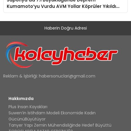
Kumamoto’yu Vurdu AVM Yollar Köprüler Yıkıldı
Çok Sayıda Can Kaybı Var
Haberin Doğru Adresi
Reklam & İşbirliği:
habersonuclari@gmail.com
Hakkımızda
Plus İnsan Kayakları
Suwen’in İstihdam Modeli Ekonomide Kadın
GücünüBüyütüyor
Tanyer Yapı Zemin Mühendisliğinde Hedef Büyüttü