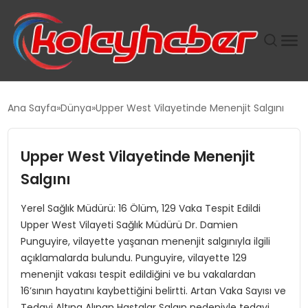
PLUS İNSAN KAYAKLARI
Ana Sayfa
Dünya
Upper West Vilayetinde Menenjit Salgını
SUWEN’IN İSTIHDAM MODELI EKONOMIDE KADIN
GÜCÜNÜBÜYÜTÜYOR
Upper West Vilayetinde Menenjit
Salgını
TANYER YAPI ZEMIN MÜHENDISLIĞINDE HEDEF
BÜYÜTTÜ
Yerel Sağlık Müdürü: 16 Ölüm, 129 Vaka Tespit Edildi
Upper West Vilayeti Sağlık Müdürü Dr. Damien
TOROSLAR’DA PAZAR GERGİNLİĞİ!
Punguyire, vilayette yaşanan menenjit salgınıyla ilgili
açıklamalarda bulundu. Punguyire, vilayette 129
menenjit vakası tespit edildiğini ve bu vakalardan
16’sının hayatını kaybettiğini belirtti. Artan Vaka Sayısı ve
Tedavi Altına Alınan Hastalar Salgın nedeniyle tedavi