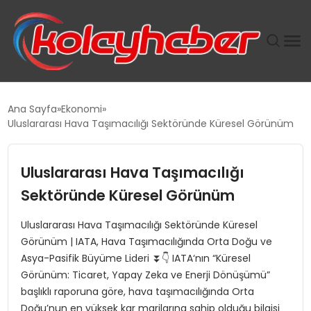
PLUS İNSAN KAYAKLARI
Ana Sayfa
Ekonomi
Uluslararası Hava Taşımacılığı Sektöründe Küresel Görünüm
SUWEN’IN İSTIHDAM MODELI EKONOMIDE KADIN
GÜCÜNÜBÜYÜTÜYOR
Uluslararası Hava Taşımacılığı
TANYER YAPI ZEMIN MÜHENDISLIĞINDE HEDEF
Sektöründe Küresel Görünüm
BÜYÜTTÜ
Uluslararası Hava Taşımacılığı Sektöründe Küresel
Görünüm | IATA, Hava Taşımacılığında Orta Doğu ve
TOROSLAR’DA PAZAR GERGİNLİĞİ!
Asya-Pasifik Büyüme Lideri ⏬👇 IATA‘nın “Küresel
Görünüm: Ticaret, Yapay Zeka ve Enerji Dönüşümü”
başlıklı raporuna göre, hava taşımacılığında Orta
Doğu’nun en yüksek kar marjlarına sahip olduğu bilgisi