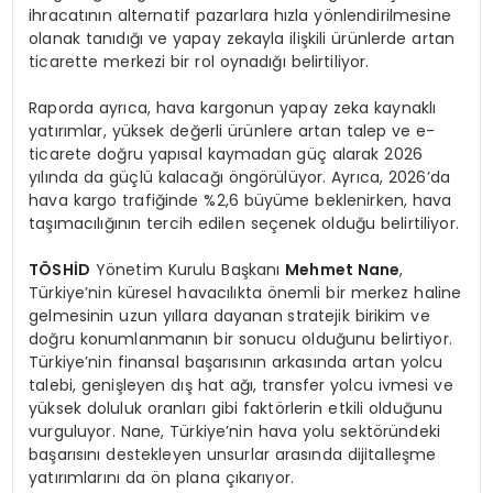
ihracatının alternatif pazarlara hızla yönlendirilmesine
olanak tanıdığı ve yapay zekayla ilişkili ürünlerde artan
ticarette merkezi bir rol oynadığı belirtiliyor.
Raporda ayrıca, hava kargonun yapay zeka kaynaklı
yatırımlar, yüksek değerli ürünlere artan talep ve e-
ticarete doğru yapısal kaymadan güç alarak 2026
yılında da güçlü kalacağı öngörülüyor. Ayrıca, 2026’da
hava kargo trafiğinde %2,6 büyüme beklenirken, hava
taşımacılığının tercih edilen seçenek olduğu belirtiliyor.
TÖSHİD
Yönetim Kurulu Başkanı
Mehmet Nane
,
Türkiye’nin küresel havacılıkta önemli bir merkez haline
gelmesinin uzun yıllara dayanan stratejik birikim ve
doğru konumlanmanın bir sonucu olduğunu belirtiyor.
Türkiye’nin finansal başarısının arkasında artan yolcu
talebi, genişleyen dış hat ağı, transfer yolcu ivmesi ve
yüksek doluluk oranları gibi faktörlerin etkili olduğunu
vurguluyor. Nane, Türkiye’nin hava yolu sektöründeki
başarısını destekleyen unsurlar arasında dijitalleşme
yatırımlarını da ön plana çıkarıyor.