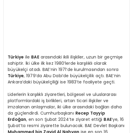
Türkiye
ile
BAE
arasındaki ikili ilişkiler, uzun bir geçmişe
sahiptir. İki ülke ilk kez 1980’lerde karşılıklı olarak
büyükelçi atadı. BAE’nin 1971’de kurulmasından sonra
Türkiye
, 1979’da Abu Dabi’de büyükelçilik açtı. BAE’nin
Ankara’daki büyükelçiliği ise 1983’te faaliyete geçti.
Liderlerin karşılıklı ziyaretleri, bölgesel ve uluslararası
platformlardaki iş birlikleri, artan ticari ilişkiler ve
imzalanan anlaşmalar, iki ülke arasındaki bağları daha
da güçlendirdi. Cumhurbaşkanı
Recep Tayyip
Erdoğan
, en son Şubat 2024’te ziyaret ettiği
BAE
‘ye, 16
Şubat’ta resmi ziyarette bulunacak. BAE Devlet Başkanı
Muhammed bin Zayid Al Nahyan
ise en son 16