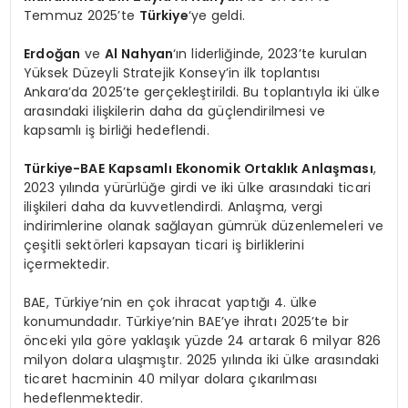
Temmuz 2025’te
Türkiye
‘ye geldi.
Erdoğan
ve
Al Nahyan
‘ın liderliğinde, 2023’te kurulan
Yüksek Düzeyli Stratejik Konsey’in ilk toplantısı
Ankara’da 2025’te gerçekleştirildi. Bu toplantıyla iki ülke
arasındaki ilişkilerin daha da güçlendirilmesi ve
kapsamlı iş birliği hedeflendi.
Türkiye-BAE Kapsamlı Ekonomik Ortaklık Anlaşması
,
2023 yılında yürürlüğe girdi ve iki ülke arasındaki ticari
ilişkileri daha da kuvvetlendirdi. Anlaşma, vergi
indirimlerine olanak sağlayan gümrük düzenlemeleri ve
çeşitli sektörleri kapsayan ticari iş birliklerini
içermektedir.
BAE, Türkiye’nin en çok ihracat yaptığı 4. ülke
konumundadır. Türkiye’nin BAE’ye ihratı 2025’te bir
önceki yıla göre yaklaşık yüzde 24 artarak 6 milyar 826
milyon dolara ulaşmıştır. 2025 yılında iki ülke arasındaki
ticaret hacminin 40 milyar dolara çıkarılması
hedeflenmektedir.