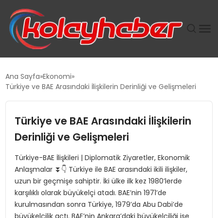
PLUS İNSAN KAYAKLARI
Ana Sayfa
Ekonomi
Türkiye ve BAE Arasındaki İlişkilerin Derinliği ve Gelişmeleri
SUWEN’IN İSTIHDAM MODELI EKONOMIDE KADIN
GÜCÜNÜBÜYÜTÜYOR
Türkiye ve BAE Arasındaki İlişkilerin
TANYER YAPI ZEMIN MÜHENDISLIĞINDE HEDEF
Derinliği ve Gelişmeleri
BÜYÜTTÜ
Türkiye-BAE İlişkileri | Diplomatik Ziyaretler, Ekonomik
Anlaşmalar ⏬👇 Türkiye ile BAE arasındaki ikili ilişkiler,
TOROSLAR’DA PAZAR GERGİNLİĞİ!
uzun bir geçmişe sahiptir. İki ülke ilk kez 1980’lerde
karşılıklı olarak büyükelçi atadı. BAE’nin 1971’de
kurulmasından sonra Türkiye, 1979’da Abu Dabi’de
büyükelçilik açtı. BAE’nin Ankara’daki büyükelçiliği ise