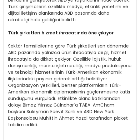
birliklerini genişleterek ABD’ye taşıdıklarını ifade ederek,
Türk girişimcilerin özellikle medya, etkinlik yönetimi ve
dijital iletişim alanlarında ABD pazarında daha
rekabetçi hale geldiğini belirtti.
Türk şirketleri hizmet ihracatında öne çıkıyor
Sektör temsilcilerine göre Türk şirketleri son dönemde
ABD pazarında yalnızca ürün ihracatıyla değil, hizmet
ihracatıyla da dikkat çekiyor. Özellikle lojistik, hukuk
danışmanlığı, marina işletmeciliği, medya prodüksiyonu
ve teknoloji hizmetlerinin Türk-Amerikan ekonomik
ilişkilerindeki payının giderek arttığı belirtiliyor.
Organizasyon yetkilileri, benzer platformların Türk-
Amerikan ekonomik diplomasisinin güçlenmesine katkı
sunduğunu vurguladı. Etkinlikte alana katkılarından
dolayı Birnaz Yılmaz Gülnahar’a TABA-AmCham
başkanı Süleyman Ecevit Sanlı ve ABD New York
Başkonsolosu Muhittin Ahmet Yazal tarafından plaket
takdim edildi.