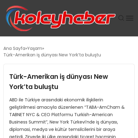
PLUS İNSAN KAYAKLARI
Ana Sayfa
Yaşam
Türk-Amerikan iş dünyası New York’ta buluştu
SUWEN’IN İSTIHDAM MODELI EKONOMIDE KADIN
GÜCÜNÜBÜYÜTÜYOR
Türk-Amerikan iş dünyası New
TANYER YAPI ZEMIN MÜHENDISLIĞINDE HEDEF
York’ta buluştu
BÜYÜTTÜ
ABD ile Türkiye arasındaki ekonomik ilişkilerin
geliştirilmesi amacıyla düzenlenen “TABA-AmCham &
TOROSLAR’DA PAZAR GERGİNLİĞİ!
TABNET NYC & CEO Platformu Turkish-American
Business Summit”, New York Türkevi’nde iş dünyası,
diplomasi, medya ve kültür temsilcilerini bir araya
getirdi. Zirvede iki ülke arasındaki ticaret hacminin