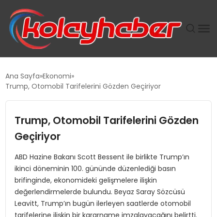
PLUS İNSAN KAYAKLARI
Ana Sayfa
Ekonomi
Trump, Otomobil Tarifelerini Gözden Geçiriyor
SUWEN’IN İSTIHDAM MODELI EKONOMIDE KADIN
GÜCÜNÜBÜYÜTÜYOR
Trump, Otomobil Tarifelerini Gözden
TANYER YAPI ZEMIN MÜHENDISLIĞINDE HEDEF
Geçiriyor
BÜYÜTTÜ
ABD Hazine Bakanı Scott Bessent ile birlikte Trump’ın
ikinci döneminin 100. gününde düzenlediği basın
TOROSLAR’DA PAZAR GERGİNLİĞİ!
brifinginde, ekonomideki gelişmelere ilişkin
değerlendirmelerde bulundu. Beyaz Saray Sözcüsü
Leavitt, Trump’ın bugün ilerleyen saatlerde otomobil
tarifelerine ilişkin bir kararname imzalayacağını belirtti.