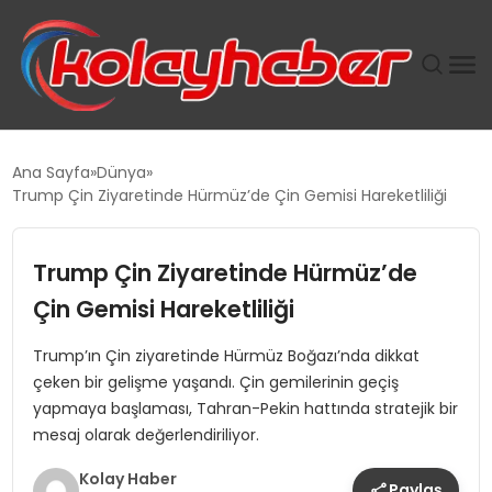
PLUS İNSAN KAYAKLARI
Ana Sayfa
Dünya
Trump Çin Ziyaretinde Hürmüz’de Çin Gemisi Hareketliliği
SUWEN’IN İSTIHDAM MODELI EKONOMIDE KADIN
GÜCÜNÜBÜYÜTÜYOR
Trump Çin Ziyaretinde Hürmüz’de
TANYER YAPI ZEMIN MÜHENDISLIĞINDE HEDEF
Çin Gemisi Hareketliliği
BÜYÜTTÜ
Trump’ın Çin ziyaretinde Hürmüz Boğazı’nda dikkat
çeken bir gelişme yaşandı. Çin gemilerinin geçiş
TOROSLAR’DA PAZAR GERGİNLİĞİ!
yapmaya başlaması, Tahran-Pekin hattında stratejik bir
mesaj olarak değerlendiriliyor.
Kolay Haber
Paylaş