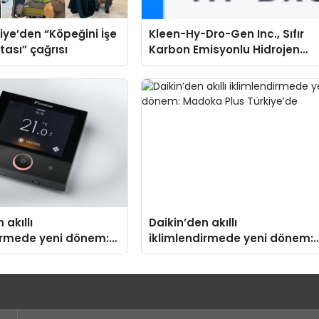
iye’den “Köpeğini İşe
Kleen-Hy-Dro-Gen Inc., Sıfır
tası” çağrısı
Karbon Emisyonlu Hidrojen
Isıtma Teknolojisinde ISO ve
TSSA Düzenleyici Onaylarını
Aldı
 akıllı
Daikin’den akıllı
irmede yeni dönem:
iklimlendirmede yeni dönem:
us Türkiye’de
Madoka Plus Türkiye’de