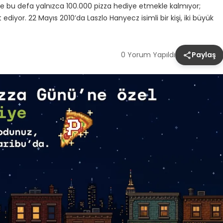
ünde bu defa yalnızca 100.000 pizza hediye etmekle kalmıyor;
 ediyor. 22 Mayıs 2010’da Laszlo Hanyecz isimli bir kişi, iki büyük
0 Yorum Yapıldı
Paylaş