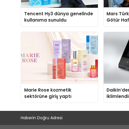
Tencent Hy3 dünya genelinde
Mars Türk
kullanıma sunuldu
Götür Haf
Marie Rose kozmetik
Daikin’den
sektörüne giriş yaptı
iklimlend
Madoka Pl
Haberin Doğru Adresi