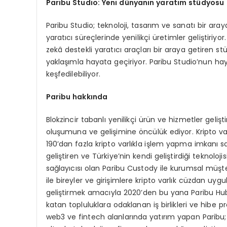
Paribu Studio: Yeni dünyanın yaratım stüdyosu
Paribu Studio; teknoloji, tasarım ve sanatı bir araya
yaratıcı süreçlerinde yenilikçi üretimler geliştiri
zekâ destekli yaratıcı araçları bir araya getiren st
yaklaşımla hayata geçiriyor. Paribu Studio’nun hay
keşfedilebiliyor.
Paribu hakkında
Blokzincir tabanlı yenilikçi ürün ve hizmetler geliş
oluşumuna ve gelişimine öncülük ediyor. Kripto varl
190’dan fazla kripto varlıkla işlem yapma imkanı sa
geliştiren ve Türkiye’nin kendi geliştirdiği teknoloji
sağlayıcısı olan Paribu Custody ile kurumsal müşter
ile bireyler ve girişimlere kripto varlık cüzdan uygul
geliştirmek amacıyla 2020’den bu yana Paribu Hub 
katan topluluklara odaklanan iş birlikleri ve hibe pr
web3 ve fintech alanlarında yatırım yapan Paribu; bl