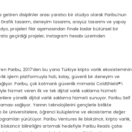
 getiren disiplinler arası yaratıcı bir stüdyo olarak Paribu’nun
yor. Grafik tasarım, deneyim tasarımı, arayüz tasarımı ve yapay
üdyo, projeleri fikir aşamasından finale kadar bütünsel bir
ata geçirdiği projeler, Instagram hesabı üzerinden
tiren Paribu, 2017’den bu yana Türkiye kripto varlık ekosisteminin
ık işlem platformuyla hızlı, kolay, güvenli bir deneyim ve
ğlıyor. Paribu, çok katmanlı güvenlik mimarisi ColdShield®’ı
siyle hizmet veren ilk ve tek dijital varlık saklama hizmeti
ilere yönelik dijital varlık saklama hizmeti sunuyor. Paribu Self
aması sağlıyor. Yarının teknolojilerini gençlerle birlikte
ile üniversitelere, öğrenci kulüplerine ve ekosisteme değer
ogramları yürütüyor. Paribu Ventures ile blokzincir, kripto varlık,
okzincir bilinirliğini artırmak hedefiyle Paribu Reads çatısı