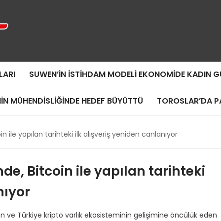
LARI
SUWEN’IN İSTIHDAM MODELI EKONOMIDE KADIN
MIN MÜHENDISLIĞINDE HEDEF BÜYÜTTÜ
TOROSLAR’DA PA
n ile yapılan tarihteki ilk alışveriş yeniden canlanıyor
de, Bitcoin ile yapılan tarihteki
nıyor
iren ve Türkiye kripto varlık ekosisteminin gelişimine öncülük eden