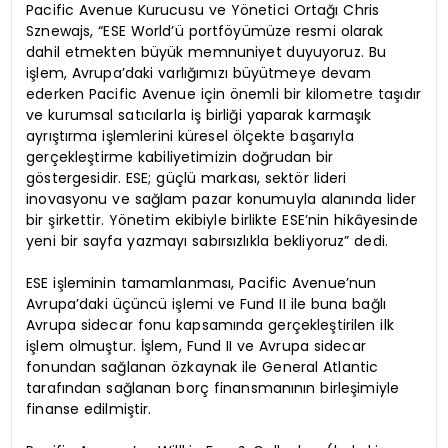
Pacific Avenue Kurucusu ve Yönetici Ortağı Chris
Sznewajs, “ESE World’ü portföyümüze resmi olarak
dahil etmekten büyük memnuniyet duyuyoruz. Bu
işlem, Avrupa’daki varlığımızı büyütmeye devam
ederken Pacific Avenue için önemli bir kilometre taşıdır
ve kurumsal satıcılarla iş birliği yaparak karmaşık
ayrıştırma işlemlerini küresel ölçekte başarıyla
gerçekleştirme kabiliyetimizin doğrudan bir
göstergesidir. ESE; güçlü markası, sektör lideri
inovasyonu ve sağlam pazar konumuyla alanında lider
bir şirkettir. Yönetim ekibiyle birlikte ESE’nin hikâyesinde
yeni bir sayfa yazmayı sabırsızlıkla bekliyoruz” dedi.
ESE işleminin tamamlanması, Pacific Avenue’nun
Avrupa’daki üçüncü işlemi ve Fund II ile buna bağlı
Avrupa sidecar fonu kapsamında gerçekleştirilen ilk
işlem olmuştur. İşlem, Fund II ve Avrupa sidecar
fonundan sağlanan özkaynak ile General Atlantic
tarafından sağlanan borç finansmanının birleşimiyle
finanse edilmiştir.