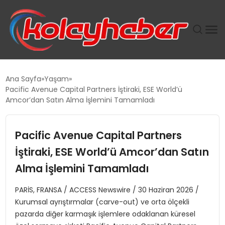
PLUS İNSAN KAYAKLARI
Ana Sayfa
Yaşam
Pacific Avenue Capital Partners İştiraki, ESE World’ü
SUWEN’IN İSTIHDAM MODELI EKONOMIDE KADIN
Amcor’dan Satın Alma İşlemini Tamamladı
GÜCÜNÜBÜYÜTÜYOR
Pacific Avenue Capital Partners
TANYER YAPI ZEMIN MÜHENDISLIĞINDE HEDEF
BÜYÜTTÜ
İştiraki, ESE World’ü Amcor’dan Satın
Alma İşlemini Tamamladı
TOROSLAR’DA PAZAR GERGİNLİĞİ!
PARİS, FRANSA / ACCESS Newswire / 30 Haziran 2026 /
Kurumsal ayrıştırmalar (carve-out) ve orta ölçekli
pazarda diğer karmaşık işlemlere odaklanan küresel