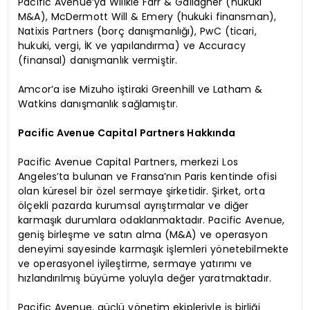
Pacific Avenue’ya Willkie Farr & Gallagher (hukuki
M&A), McDermott Will & Emery (hukuki finansman),
Natixis Partners (borç danışmanlığı), PwC (ticari,
hukuki, vergi, İK ve yapılandırma) ve Accuracy
(finansal) danışmanlık vermiştir.
Amcor’a ise Mizuho iştiraki Greenhill ve Latham &
Watkins danışmanlık sağlamıştır.
Pacific Avenue Capital Partners Hakkında
Pacific Avenue Capital Partners, merkezi Los
Angeles’ta bulunan ve Fransa’nın Paris kentinde ofisi
olan küresel bir özel sermaye şirketidir. Şirket, orta
ölçekli pazarda kurumsal ayrıştırmalar ve diğer
karmaşık durumlara odaklanmaktadır. Pacific Avenue,
geniş birleşme ve satın alma (M&A) ve operasyon
deneyimi sayesinde karmaşık işlemleri yönetebilmekte
ve operasyonel iyileştirme, sermaye yatırımı ve
hızlandırılmış büyüme yoluyla değer yaratmaktadır.
Pacific Avenue, güçlü yönetim ekipleriyle iş birliği