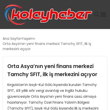
PLUS İNSAN KAYAKLARI
Ana Sayfa
Yaşam
Orta Asya’nın yeni finans merkezi Tamchy SFIT, ilk iş
SUWEN’IN İSTIHDAM MODELI EKONOMIDE KADIN
merkezini açıyor
GÜCÜNÜBÜYÜTÜYOR
Orta Asya’nın yeni finans merkezi
TANYER YAPI ZEMIN MÜHENDISLIĞINDE HEDEF
BÜYÜTTÜ
Tamchy SFIT, ilk iş merkezini açıyor
Kırgızistan’ın Issyk-Kul Gölü kıyısında kurulan Tamchy
TOROSLAR’DA PAZAR GERGİNLİĞİ!
SFIT, 49 yıllık sıfır vergi avantajı ve İngiliz hukuku
güvencesiyle Orta Asya’nın yeni finans üssü olmaya
hazırlanıyor. Tamchy Özel Finans Yatırım Bölgesi
(Tamchy SFIT), Issyk-Kul Gölü kıyısında ilk iş merkezini