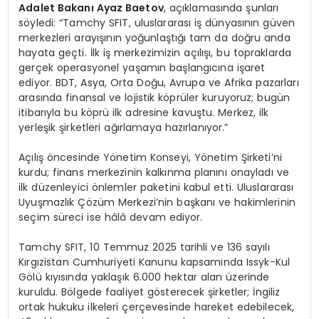
Adalet Bakanı Ayaz Baetov
, açıklamasında şunları
söyledi: “Tamchy SFIT, uluslararası iş dünyasının güven
merkezleri arayışının yoğunlaştığı tam da doğru anda
hayata geçti. İlk iş merkezimizin açılışı, bu topraklarda
gerçek operasyonel yaşamın başlangıcına işaret
ediyor. BDT, Asya, Orta Doğu, Avrupa ve Afrika pazarları
arasında finansal ve lojistik köprüler kuruyoruz; bugün
itibarıyla bu köprü ilk adresine kavuştu. Merkez, ilk
yerleşik şirketleri ağırlamaya hazırlanıyor.”
Açılış öncesinde Yönetim Konseyi, Yönetim Şirketi’ni
kurdu; finans merkezinin kalkınma planını onayladı ve
ilk düzenleyici önlemler paketini kabul etti. Uluslararası
Uyuşmazlık Çözüm Merkezi’nin başkanı ve hakimlerinin
seçim süreci ise hâlâ devam ediyor.
Tamchy SFIT, 10 Temmuz 2025 tarihli ve 136 sayılı
Kırgızistan Cumhuriyeti Kanunu kapsamında Issyk-Kul
Gölü kıyısında yaklaşık 6.000 hektar alan üzerinde
kuruldu. Bölgede faaliyet gösterecek şirketler; İngiliz
ortak hukuku ilkeleri çerçevesinde hareket edebilecek,