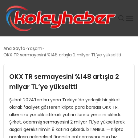
PLUS İNSAN KAYAKLARI
Ana Sayfa
Yaşam
OKX TR sermayesini %148 artışla 2 milyar TL’ye yükseltti
SUWEN’IN İSTIHDAM MODELI EKONOMIDE KADIN
GÜCÜNÜBÜYÜTÜYOR
OKX TR sermayesini %148 artışla 2
TANYER YAPI ZEMIN MÜHENDISLIĞINDE HEDEF
milyar TL’ye yükseltti
BÜYÜTTÜ
Şubat 2024’ten bu yana Türkiye’de yerleşik bir şirket
olarak faaliyet gösteren kripto para borsası OKX TR,
TOROSLAR’DA PAZAR GERGİNLİĞİ!
ülkemize yönelik istikrarlı yatırımlarına yenisini ekledi.
Şirket, ödenmiş sermayesini 2 milyar TL’ye yükselterek
asgari gereksinimin 8 katına çıkardı. İSTANBUL — Kripto
paraların geleneksel finansla entegrasyonunun hız