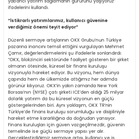
yabancı yatırım sağlamanın gururunu yaşıyoruz”
ifadelerini kullandı.
“İstikrarlı yatırımlarımız, kullanıcı güvenine
verdiğimiz önemi teyit ediyor”
Düzenli sermaye artışlarının OKX Grubu’nun Türkiye
pazarına inancını temsil ettiğini vurgulayan Mehmet
Çamır, değerlendirmelerini şu ifadelerle sonlandırdı:
“OKX, blokzinciri sektöründe faaliyet gösteren bir şirket
olmanın ötesinde, küresel bir finans kuruluşu
vizyonuyla hareket ediyor. Bu vizyonu, hem dünya
çapında hem de ülkemizde attığımız her adımda
görünür kılıyoruz. OKX’in yakın zamanda New York
Borsası’nın (NYSE) çatı şirketi ICE’den aldığı 25 milyar
dolarlık yatırım da bu küresel vizyonun en güçlü
göstergelerinden biri. Aynı yaklaşım, OKX TR’nin
Türkiye’de finans kuruluşu sorumluluğu ve disipliniyle
hareket etme kararlılığına da doğrudan yansıyor.
Finans kuruluşları için güven vazgeçilmezdir, güvenin
temelinde ise güçlü sermaye yapısı yer alır.
Gerçekleştirdiğimiz sermaye artışı, kullanıcı ve iş