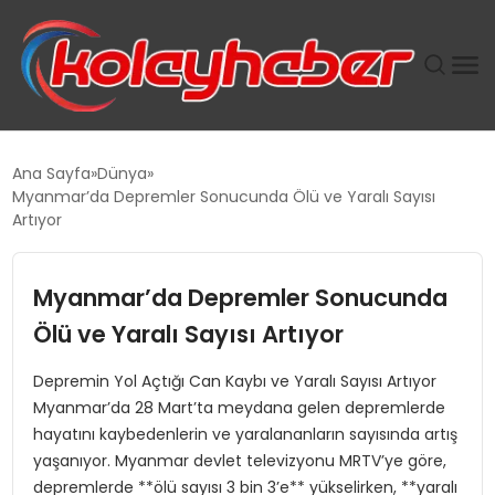
PLUS İNSAN KAYAKLARI
Ana Sayfa
Dünya
Myanmar’da Depremler Sonucunda Ölü ve Yaralı Sayısı
SUWEN’IN İSTIHDAM MODELI EKONOMIDE KADIN
Artıyor
GÜCÜNÜBÜYÜTÜYOR
Myanmar’da Depremler Sonucunda
TANYER YAPI ZEMIN MÜHENDISLIĞINDE HEDEF
BÜYÜTTÜ
Ölü ve Yaralı Sayısı Artıyor
Depremin Yol Açtığı Can Kaybı ve Yaralı Sayısı Artıyor
TOROSLAR’DA PAZAR GERGİNLİĞİ!
Myanmar’da 28 Mart’ta meydana gelen depremlerde
hayatını kaybedenlerin ve yaralananların sayısında artış
yaşanıyor. Myanmar devlet televizyonu MRTV’ye göre,
depremlerde **ölü sayısı 3 bin 3’e** yükselirken, **yaralı