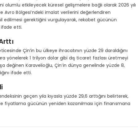
rini olumlu etkileyecek küresel gelişmelere bağlı olarak 2026 yılı
 ve Avro Bölgesi’ndeki imalat verilerini değerlendiren
hil edilmesi gerektiğini vurgulayarak, rekabet gücünün
ifade etti.
Arttı
neticesinde Çin’in bu ülkeye ihracatının yüzde 29 daraldığını
ara yönelerek 1 trilyon dolar gibi dış ticaret fazlası üretmeyi
tışa değinen Karavelioğlu, Çin’in dünya genelinde yüzde 8,
ğını ifade etti.
i
endeksinin geçen yıla kıyasla yüzde 29,6 arttığını belirterek,
e fiyatlama gücünün yeniden kazanılması için finansmana