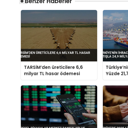
Benzer Haberler
TARSİM’den üreticilere 6,6
Türkiye’n
milyar TL hasar ödemesi
Yüzde 21,7
Dolara Ul