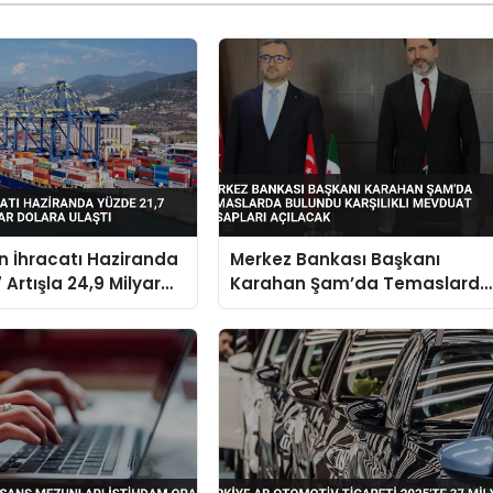
in İhracatı Haziranda
Merkez Bankası Başkanı
 Artışla 24,9 Milyar
Karahan Şam’da Temaslarda
aştı
Bulundu Karşılıklı Mevduat
Hesapları Açılacak