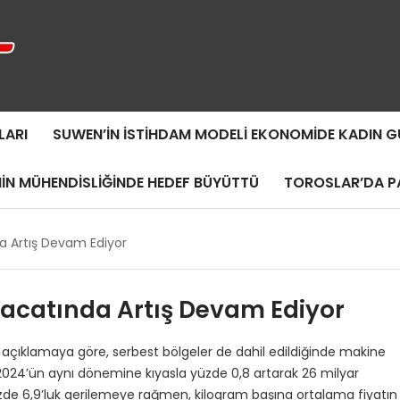
LARI
SUWEN’IN İSTIHDAM MODELI EKONOMIDE KADIN
MIN MÜHENDISLIĞINDE HEDEF BÜYÜTTÜ
TOROSLAR’DA PA
da Artış Devam Ediyor
racatında Artış Devam Ediyor
an açıklamaya göre, serbest bölgeler de dahil edildiğinde makine
da 2024’ün aynı dönemine kıyasla yüzde 0,8 artarak 26 milyar
üzde 6,9’luk gerilemeye rağmen, kilogram başına ortalama fiyatın