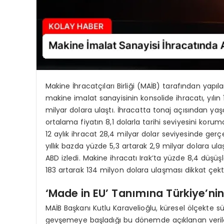
Makine İhracatçıları Birliği (MAİB) tarafından yapı
makine imalat sanayisinin konsolide ihracatı, yılı
milyar dolara ulaştı. İhracatta tonaj açısından y
ortalama fiyatın 8,1 dolarla tarihi seviyesini korum
12 aylık ihracat 28,4 milyar dolar seviyesinde ge
yıllık bazda yüzde 5,3 artarak 2,9 milyar dolara ulaş
ABD izledi. Makine ihracatı Irak’ta yüzde 8,4 düşüş
183 artarak 134 milyon dolara ulaşması dikkat çekti
‘Made in EU’ Tanımına Türkiye’nin
MAİB Başkanı Kutlu Karavelioğlu, küresel ölçekte sür
gevşemeye başladığı bu dönemde açıklanan verile