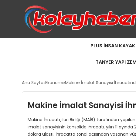
PLUS İNSAN KAYAK
TANYER YAPI ZE
Ana Sayfa
Ekonomi
Makine İmalat Sanayisi İhracatın
Makine İmalat Sanayisi İh
Makine İhracatçıları Birliği (MAİB) tarafından yapıl
imalat sanayisinin konsolide ihracatı, yılın 11 ayın
dolara ulaştı. İhracatta tonaj açısından yaşanan y