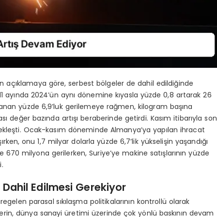
lan açıklamaya göre, serbest bölgeler de dahil edildiğinde
n 11 ayında 2024’ün aynı dönemine kıyasla yüzde 0,8 artarak 26
aşanan yüzde 6,9’luk gerilemeye rağmen, kilogram başına
ası değer bazında artışı beraberinde getirdi. Kasım itibarıyla son
rçekleşti. Ocak-kasım döneminde Almanya’ya yapılan ihracat
ırken, onu 1,7 milyar dolarla yüzde 6,7’lik yükselişin yaşandığı
le 670 milyona gerilerken, Suriye’ye makine satışlarının yüzde
.
 Dahil Edilmesi Gerekiyor
egelen parasal sıkılaşma politikalarının kontrollü olarak
rin, dünya sanayi üretimi üzerinde çok yönlü baskının devam