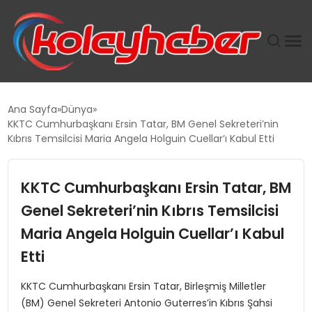
PLUS İNSAN KAYAKLARI
Ana Sayfa
Dünya
KKTC Cumhurbaşkanı Ersin Tatar, BM Genel Sekreteri’nin
SUWEN’IN İSTIHDAM MODELI EKONOMIDE KADIN
Kıbrıs Temsilcisi Maria Angela Holguin Cuellar’ı Kabul Etti
GÜCÜNÜBÜYÜTÜYOR
KKTC Cumhurbaşkanı Ersin Tatar, BM
TANYER YAPI ZEMIN MÜHENDISLIĞINDE HEDEF
BÜYÜTTÜ
Genel Sekreteri’nin Kıbrıs Temsilcisi
Maria Angela Holguin Cuellar’ı Kabul
TOROSLAR’DA PAZAR GERGİNLİĞİ!
Etti
KKTC Cumhurbaşkanı Ersin Tatar, Birleşmiş Milletler
(BM) Genel Sekreteri Antonio Guterres’in Kıbrıs Şahsi