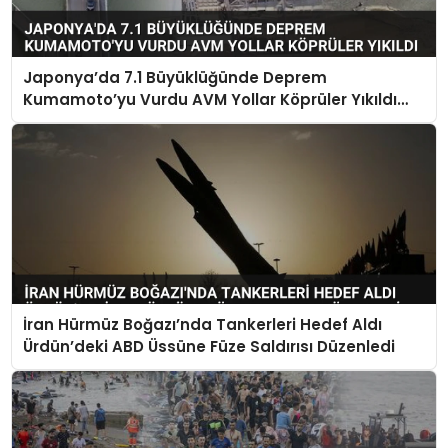
Japonya’da 7.1 Büyüklüğünde Deprem
Kumamoto’yu Vurdu AVM Yollar Köprüler Yıkıldı
Çok Sayıda Can Kaybı Var
İran Hürmüz Boğazı’nda Tankerleri Hedef Aldı
Ürdün’deki ABD Üssüne Füze Saldırısı Düzenledi