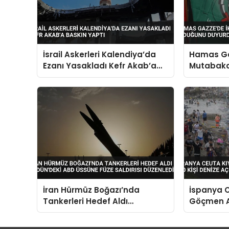
İsrail Askerleri Kalendiya’da
Hamas Ga
Ezanı Yasakladı Kefr Akab’a
Mutabaka
Baskın Yaptı
Duyurdu
İran Hürmüz Boğazı’nda
İspanya C
Tankerleri Hedef Aldı
Göçmen Ak
Ürdün’deki ABD Üssüne Füze
Kişi Deniz
Saldırısı Düzenledi