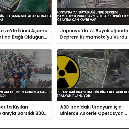
zze’de İkinci Aşama
Japonya’da 7.1 Büyüklüğünde
tına Bağlı Olduğunu
Deprem Kumamoto’yu Vurdu
AVM Yollar Köprüler Yıkıldı Ço
Sayıda Can Kaybı Var
euta Kıyıları
ABD İran’daki Uranyum İçin
ınıyla Sarsıldı 800
Binlerce Askerle Operasyon
e Açıldı
Planlıyor