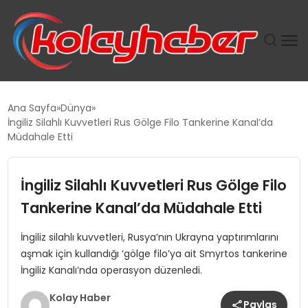
PLUS İNSAN KAYAKLARI
Ana Sayfa
Dünya
İngiliz Silahlı Kuvvetleri Rus Gölge Filo Tankerine Kanal’da
SUWEN’IN İSTIHDAM MODELI EKONOMIDE KADIN
Müdahale Etti
GÜCÜNÜBÜYÜTÜYOR
İngiliz Silahlı Kuvvetleri Rus Gölge Filo
TANYER YAPI ZEMIN MÜHENDISLIĞINDE HEDEF
BÜYÜTTÜ
Tankerine Kanal’da Müdahale Etti
İngiliz silahlı kuvvetleri, Rusya’nın Ukrayna yaptırımlarını
TOROSLAR’DA PAZAR GERGİNLİĞİ!
aşmak için kullandığı ‘gölge filo’ya ait Smyrtos tankerine
İngiliz Kanalı’nda operasyon düzenledi.
Kolay Haber
Paylaş