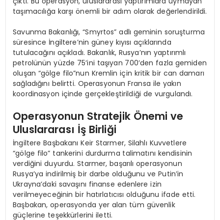
çıktı. Bu operasyon, uluslararası yaptırımlara uymayan
taşımacılığa karşı önemli bir adım olarak değerlendirildi.
Savunma Bakanlığı, “Smyrtos” adlı geminin soruşturma
süresince İngiltere’nin güney kıyısı açıklarında
tutulacağını açıkladı. Bakanlık, Rusya’nın yaptırımlı
petrolünün yüzde 75’ini taşıyan 700’den fazla gemiden
oluşan “gölge filo”nun Kremlin için kritik bir can damarı
sağladığını belirtti. Operasyonun Fransa ile yakın
koordinasyon içinde gerçekleştirildiği de vurgulandı.
Operasyonun Stratejik Önemi ve
Uluslararası İş Birliği
İngiltere Başbakanı Keir Starmer, Silahlı Kuvvetlere
“gölge filo” tankerini durdurma talimatını kendisinin
verdiğini duyurdu. Starmer, başarılı operasyonun
Rusya’ya indirilmiş bir darbe olduğunu ve Putin’in
Ukrayna’daki savaşını finanse edenlere izin
verilmeyeceğinin bir hatırlatıcısı olduğunu ifade etti.
Başbakan, operasyonda yer alan tüm güvenlik
güçlerine teşekkürlerini iletti.