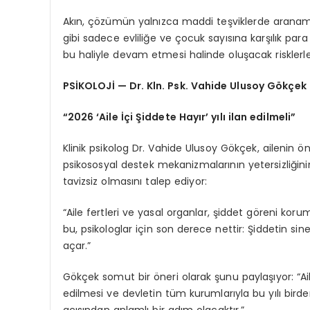
Akın, çözümün yalnızca maddi teşviklerde aranama
gibi sadece evliliğe ve çocuk sayısına karşılık 
bu haliyle devam etmesi halinde oluşacak risklerle i
PSİKOLOJİ — Dr. Kln. Psk. Vahide Ulusoy Gökçek
“2026 ‘Aile İçi Şiddete Hayır’ yılı ilan edilmeli”
Klinik psikolog Dr. Vahide Ulusoy Gökçek, ailenin ö
psikososyal destek mekanizmalarının yetersizliğini
tavizsiz olmasını talep ediyor:
“Aile fertleri ve yasal organlar, şiddet göreni kor
bu, psikologlar için son derece nettir: Şiddetin sin
açar.”
Gökçek somut bir öneri olarak şunu paylaşıyor: “Aile yı
edilmesi ve devletin tüm kurumlarıyla bu yılı bird