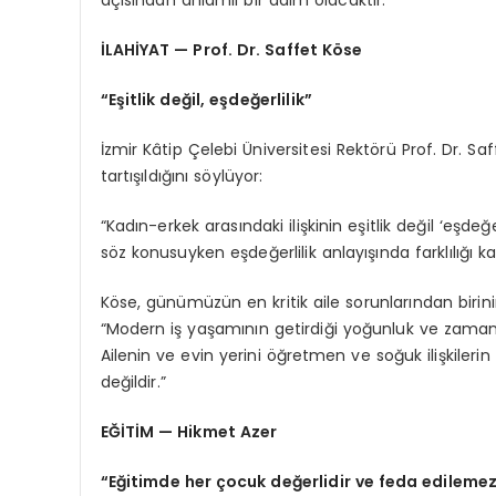
açısından anlamlı bir adım olacaktır.”
İLAHİYAT — Prof. Dr. Saffet Köse
“Eşitlik değil, eşdeğerlilik”
İzmir Kâtip Çelebi Üniversitesi Rektörü Prof. Dr. Sa
tartışıldığını söylüyor:
“Kadın-erkek arasındaki ilişkinin eşitlik değil ‘eşdeğ
söz konusuyken eşdeğerlilik anlayışında farklılığı
Köse, günümüzün en kritik aile sorunlarından birini
“Modern iş yaşamının getirdiği yoğunluk ve zaman ba
Ailenin ve evin yerini öğretmen ve soğuk ilişkile
değildir.”
EĞİTİM — Hikmet Azer
“Eğitimde her çocuk değerlidir ve feda edileme