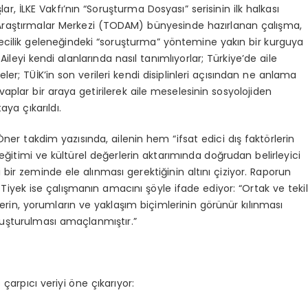
ar, İLKE Vakfı’nın “Soruşturma Dosyası” serisinin ilk halkası
Araştırmalar Merkezi (TODAM) bünyesinde hazırlanan çalışma,
ecilik geleneğindeki “soruşturma” yöntemine yakın bir kurguya
leyi kendi alanlarında nasıl tanımlıyorlar; Türkiye’de aile
er; TÜİK’in son verileri kendi disiplinleri açısından ne anlama
 Cevaplar bir araya getirilerek aile meselesinin sosyolojiden
ya çıkarıldı.
ner takdim yazısında, ailenin hem “ifsat edici dış faktörlerin
ğitimi ve kültürel değerlerin aktarımında doğrudan belirleyici
bir zeminde ele alınması gerektiğinin altını çiziyor. Raporun
 Tiyek ise çalışmanın amacını şöyle ifade ediyor: “Ortak ve tekil
lerin, yorumların ve yaklaşım biçimlerinin görünür kılınması
oluşturulması amaçlanmıştır.”
çarpıcı veriyi öne çıkarıyor: