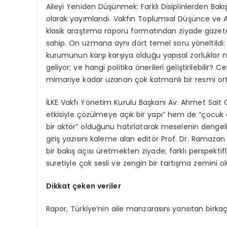
Aileyi Yeniden Düşünmek: Farklı Disiplinlerden Bakışl
olarak yayımlandı. Vakfın Toplumsal Düşünce ve 
klasik araştırma raporu formatından ziyade gazet
sahip. On uzmana aynı dört temel soru yöneltildi: Ai
kurumunun karşı karşıya olduğu yapısal zorluklar nel
geliyor; ve hangi politika önerileri geliştirilebilir?
mimariye kadar uzanan çok katmanlı bir resmi orta
İLKE Vakfı Yönetim Kurulu Başkanı Av. Ahmet Sait Ö
etkisiyle çözülmeye açık bir yapı” hem de “çocuk e
bir aktör” olduğunu hatırlatarak meselenin dengeli 
giriş yazısını kaleme alan editör Prof. Dr. Ramazan
bir bakış açısı üretmekten ziyade; farklı perspektif
suretiyle çok sesli ve zengin bir tartışma zemini 
Dikkat çeken veriler
Rapor, Türkiye’nin aile manzarasını yansıtan birkaç 