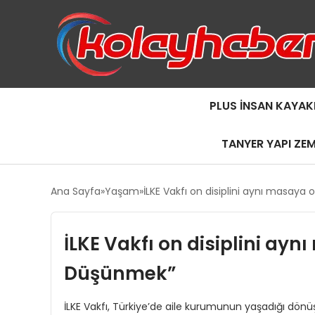
PLUS İNSAN KAYAK
TANYER YAPI ZE
Ana Sayfa
Yaşam
İLKE Vakfı on disiplini aynı masaya
İLKE Vakfı on disiplini ayn
Düşünmek”
İLKE Vakfı, Türkiye’de aile kurumunun yaşadığı dön