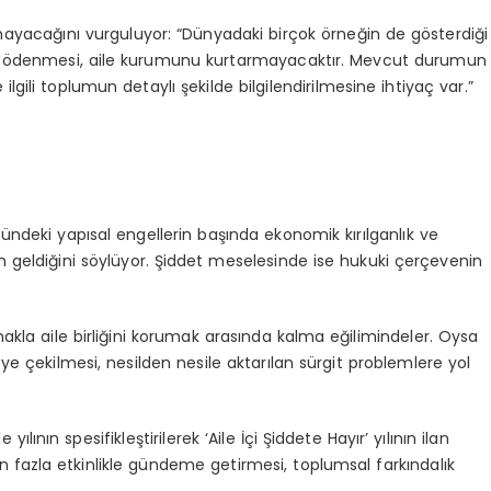
yacağını vurguluyor: “Dünyadaki birçok örneğin de gösterdiği
para ödenmesi, aile kurumunu kurtarmayacaktır. Mevcut durumun
lgili toplumun detaylı şekilde bilgilendirilmesine ihtiyaç var.”
nündeki yapısal engellerin başında ekonomik kırılganlık ve
n geldiğini söylüyor. Şiddet meselesinde ise hukuki çerçevenin
umakla aile birliğini korumak arasında kalma eğilimindeler. Oysa
eye çekilmesi, nesilden nesile aktarılan sürgit problemlere yol
lının spesifikleştirilerek ‘Aile İçi Şiddete Hayır’ yılının ilan
en fazla etkinlikle gündeme getirmesi, toplumsal farkındalık