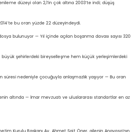
yenileme düzeyi olan 2,1’in çok altına 2003’te indi; düşüş
 2014’te bu oran yüzde 22 düzeyindeydi.
osya bulunuyor — Yıl içinde açılan boşanma davası sayısı 320
em büyük şehirlerdeki bireyselleşme hem küçük yerleşimlerdeki
n süresi nedeniyle çocuğuyla anlaşmazlık yaşıyor — Bu oran
renin altında — İmar mevzuatı ve uluslararası standartlar en az
netim Kurulu Başkanı Av. Ahmet Sait Öner, ailenin Anayasa’nın