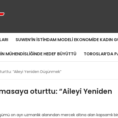
LARI
SUWEN’IN İSTIHDAM MODELI EKONOMIDE KADIN
MIN MÜHENDISLIĞINDE HEDEF BÜYÜTTÜ
TOROSLAR’DA PA
 oturttu: “Aileyi Yeniden Düşünmek”
ı masaya oturttu: “Aileyi Yeniden
üşümü on ayrı uzmanlık alanından mercek altına alan kapsamlı bi