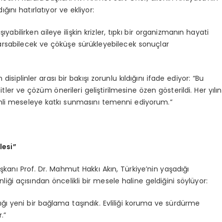
nı hatırlatıyor ve ekliyor:
ıyabilirken aileye ilişkin krizler, tıpkı bir organizmanın hayati
sarsabilecek ve çöküşe sürükleyebilecek sonuçlar
disiplinler arası bir bakışı zorunlu kıldığını ifade ediyor: “Bu
tler ve çözüm önerileri geliştirilmesine özen gösterildi. Her yılın
nemli meseleye katkı sunmasını temenni ediyorum.”
lesi”
şkanı Prof. Dr. Mahmut Hakkı Akın, Türkiye’nin yaşadığı
i açısından öncelikli bir mesele haline geldiğini söylüyor:
ğı yeni bir bağlama taşındık. Evliliği koruma ve sürdürme
.”