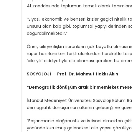
41. maddesinde toplumun temeli olarak tanımlandığı
“Siyasi, ekonomik ve benzeri krizler geçici nitelik taş
unsuru olan kalp gibi, toplumsal yapıyı derinden 
doğurabilmektedir.”
Öner, aileye ilişkin sorunların çok boyutlu olmasının 
rapor hazırlanırken farklı alanlardan hareketle tespi
‘aile yılı’ ciddiyetiyle ele alınması gereken bu ö
SOSYOLOJİ — Prof. Dr. Mahmut Hakkı Akın
“Demografik dönüşüm artık bir memleket mese
İstanbul Medeniyet Üniversitesi Sosyoloji Bölüm Ba
demografik dönüşümün ülkenin geleceği ve güvenliğ
“Boşanmanın olağanüstü ve istisnai olmaktan çıktı
yönünde kurulmuş geleneksel aile yapısı çözülüyor