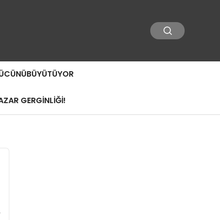
 GÜCÜNÜBÜYÜTÜYOR
ZAR GERGİNLİĞİ!
r