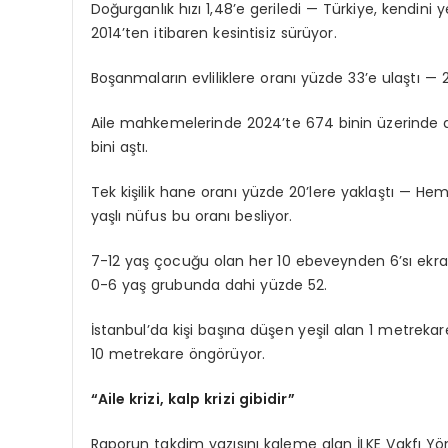
Doğurganlık hızı 1,48’e geriledi — Türkiye, kendini 
2014’ten itibaren kesintisiz sürüyor.
Boşanmaların evliliklere oranı yüzde 33’e ulaştı —
Aile mahkemelerinde 2024’te 674 binin üzerinde d
bini aştı.
Tek kişilik hane oranı yüzde 20’lere yaklaştı — H
yaşlı nüfus bu oranı besliyor.
7-12 yaş çocuğu olan her 10 ebeveynden 6’sı ekra
0-6 yaş grubunda dahi yüzde 52.
İstanbul’da kişi başına düşen yeşil alan 1 metreka
10 metrekare öngörüyor.
“Aile krizi, kalp krizi gibidir”
Raporun takdim yazısını kaleme alan İLKE Vakfı Yö