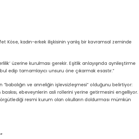
ffet Köse, kadın-erkek ilişkisinin yanlış bir kavramsal zeminde
erlilik’ üzerine kurulması gerekir. Eşitlik anlayışında aynileştirme
 kabul edip tamamlayıcı unsuru öne çıkarmak esastır.”
n “babalığın ve anneliğin işlevsizleşmesi” olduğunu belirtiyor:
skısı, ebeveynlerin asli rollerini yerine getirmesini engelliyor.
rin örgütlediği resmi kurum olan okulların doldurması mümkün
z”