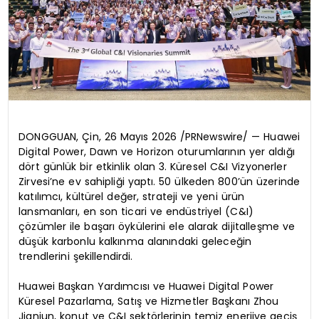
DONGGUAN, Çin, 26 Mayıs 2026 /PRNewswire/ — Huawei
Digital Power, Dawn ve Horizon oturumlarının yer aldığı
dört günlük bir etkinlik olan 3. Küresel C&I Vizyonerler
Zirvesi’ne ev sahipliği yaptı. 50 ülkeden 800’ün üzerinde
katılımcı, kültürel değer, strateji ve yeni ürün
lansmanları, en son ticari ve endüstriyel (C&I)
çözümler ile başarı öykülerini ele alarak dijitalleşme ve
düşük karbonlu kalkınma alanındaki geleceğin
trendlerini şekillendirdi.
Huawei Başkan Yardımcısı ve Huawei Digital Power
Küresel Pazarlama, Satış ve Hizmetler Başkanı Zhou
Jianjun, konut ve C&I sektörlerinin temiz enerjiye geçiş