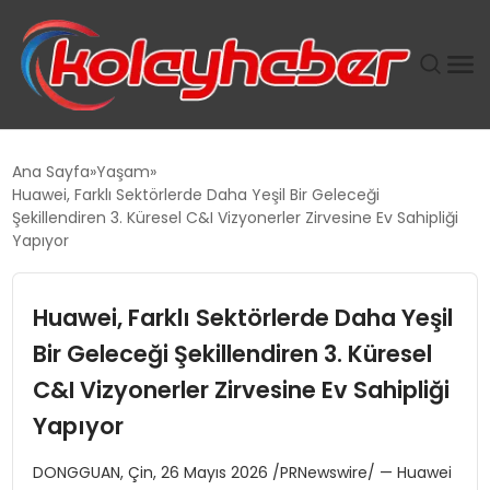
PLUS İNSAN KAYAKLARI
Ana Sayfa
Yaşam
Huawei, Farklı Sektörlerde Daha Yeşil Bir Geleceği
SUWEN’IN İSTIHDAM MODELI EKONOMIDE KADIN
Şekillendiren 3. Küresel C&I Vizyonerler Zirvesine Ev Sahipliği
GÜCÜNÜBÜYÜTÜYOR
Yapıyor
TANYER YAPI ZEMIN MÜHENDISLIĞINDE HEDEF
Huawei, Farklı Sektörlerde Daha Yeşil
BÜYÜTTÜ
Bir Geleceği Şekillendiren 3. Küresel
TOROSLAR’DA PAZAR GERGİNLİĞİ!
C&I Vizyonerler Zirvesine Ev Sahipliği
Yapıyor
DONGGUAN, Çin, 26 Mayıs 2026 /PRNewswire/ — Huawei