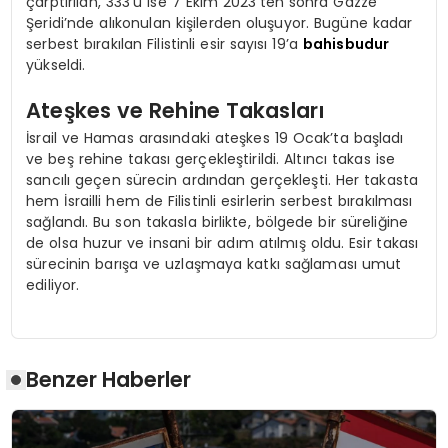
çarptırılan, 333’ü ise 7 Ekim 2023’ten sonra Gazze
Şeridi’nde alıkonulan kişilerden oluşuyor. Bugüne kadar
serbest bırakılan Filistinli esir sayısı 19’a
bahisbudur
yükseldi.
Ateşkes ve Rehine Takasları
İsrail ve Hamas arasındaki ateşkes 19 Ocak’ta başladı
ve beş rehine takası gerçekleştirildi. Altıncı takas ise
sancılı geçen sürecin ardından gerçekleşti. Her takasta
hem İsrailli hem de Filistinli esirlerin serbest bırakılması
sağlandı. Bu son takasla birlikte, bölgede bir süreliğine
de olsa huzur ve insani bir adım atılmış oldu. Esir takası
sürecinin barışa ve uzlaşmaya katkı sağlaması umut
ediliyor.
Benzer Haberler