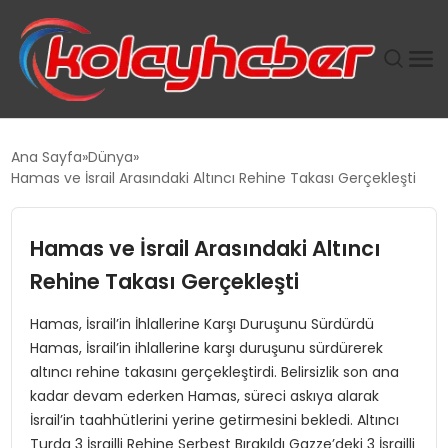
PLUS İNSAN KAYAKLARI
Ana Sayfa
Dünya
Hamas ve İsrail Arasındaki Altıncı Rehine Takası Gerçekleşti
SUWEN’IN İSTIHDAM MODELI EKONOMIDE KADIN
GÜCÜNÜBÜYÜTÜYOR
Hamas ve İsrail Arasındaki Altıncı
TANYER YAPI ZEMIN MÜHENDISLIĞINDE HEDEF
Rehine Takası Gerçekleşti
BÜYÜTTÜ
Hamas, İsrail’in İhlallerine Karşı Duruşunu Sürdürdü
Hamas, İsrail’in ihlallerine karşı duruşunu sürdürerek
TOROSLAR’DA PAZAR GERGİNLİĞİ!
altıncı rehine takasını gerçekleştirdi. Belirsizlik son ana
kadar devam ederken Hamas, süreci askıya alarak
İsrail’in taahhütlerini yerine getirmesini bekledi. Altıncı
Turda 3 İsrailli Rehine Serbest Bırakıldı Gazze’deki 3 İsrailli