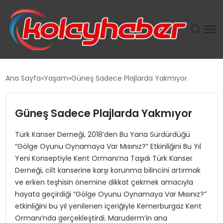
PLUS İNSAN KAYAKLARI
Ana Sayfa
Yaşam
Güneş Sadece Plajlarda Yakmıyor
SUWEN’IN İSTIHDAM MODELI EKONOMIDE KADIN
GÜCÜNÜBÜYÜTÜYOR
Güneş Sadece Plajlarda Yakmıyor
Türk Kanser Derneği, 2018’den Bu Yana Sürdürdüğü
TANYER YAPI ZEMIN MÜHENDISLIĞINDE HEDEF
“Gölge Oyunu Oynamaya Var Mısınız?” Etkinliğini Bu Yıl
BÜYÜTTÜ
Yeni Konseptiyle Kent Ormanı’na Taşıdı Türk Kanser
Derneği, cilt kanserine karşı korunma bilincini artırmak
TOROSLAR’DA PAZAR GERGİNLİĞİ!
ve erken teşhisin önemine dikkat çekmek amacıyla
hayata geçirdiği “Gölge Oyunu Oynamaya Var Mısınız?”
etkinliğini bu yıl yenilenen içeriğiyle Kemerburgaz Kent
Ormanı’nda gerçekleştirdi. Maruderm’in ana