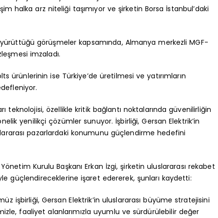
 halka arz niteliği taşımıyor ve şirketin Borsa İstanbul’daki
 ile yürüttüğü görüşmeler kapsamında, Almanya merkezli MGF-
özleşmesi imzaladı.
s ürünlerinin ise Türkiye’de üretilmesi ve yatırımların
defleniyor.
teknolojisi, özellikle kritik bağlantı noktalarında güvenilirliğin
nelik yenilikçi çözümler sunuyor. İşbirliği, Gersan Elektrik’in
uluslararası pazarlardaki konumunu güçlendirme hedefini
Yönetim Kurulu Başkanı Erkan İzgi, şirketin uluslararası rekabet
yle güçlendireceklerine işaret edererek, şunları kaydetti:
şbirliği, Gersan Elektrik’in uluslararası büyüme stratejisini
zle, faaliyet alanlarımızla uyumlu ve sürdürülebilir değer