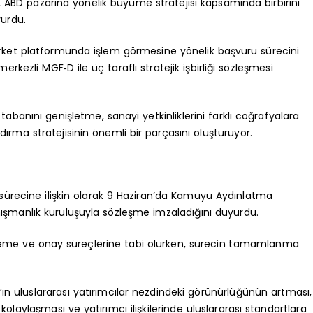
, ABD pazarına yönelik büyüme stratejisi kapsamında birbirini
urdu.
ket platformunda işlem görmesine yönelik başvuru sürecini
kezli MGF‑D ile üç taraflı stratejik işbirliği sözleşmesi
 tabanını genişletme, sanayi yetkinliklerini farklı coğrafyalara
ırma stratejisinin önemli bir parçasını oluşturuyor.
sürecine ilişkin olarak 9 Haziran’da Kamuyu Aydınlatma
nışmanlık kuruluşuyla sözleşme imzaladığını duyurdu.
eme ve onay süreçlerine tabi olurken, sürecin tamamlanma
n uluslararası yatırımcılar nezdindeki görünürlüğünün artması,
 kolaylaşması ve yatırımcı ilişkilerinde uluslararası standartlara