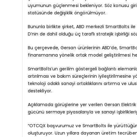
uyumunun güçlenmesi bekleniyor. Söz konusu girişim
statüsünde değişiklik öngörülmüyor.
Bununla birlikte şirket, ABD merkezli SmartBolts
D’nin de dahil olduğu üç taraflı stratejik işbirliği s
Bu çerçevede, Gersan ürünlerinin ABD’de, SmartBolt
finansmanına yönelik ortak model geliştirilmesi he
SmartBolts’un gerilim göstergeli bağlantı elemanları 
artırılması ve bakım süreçlerinin iyileştirilmesine yö
teknoloji odaklı sanayi ortaklıklarını artırma ve 
destekliyor.
Açıklamada görüşlerine yer verilen Gersan Elektrik 
gücünü sermaye piyasalarıyla ve sanayi işbirlikleri
“OTCQX başvurumuz ve SmartBolts ile yürüttüğümüz i
oluşturuyor. Uzun yıllara dayanan üretim tecrübemi