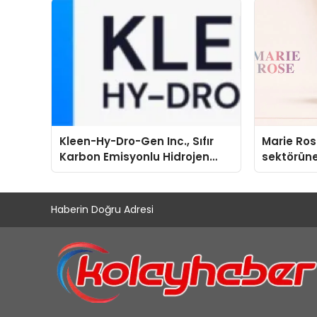
sergiledi
Kleen-Hy-Dro-Gen Inc., Sıfır
Marie Ro
Karbon Emisyonlu Hidrojen
sektörüne
Isıtma Teknolojisinde ISO ve
TSSA Düzenleyici Onaylarını
Aldı
Haberin Doğru Adresi