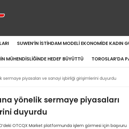
LARI
SUWEN’IN İSTIHDAM MODELI EKONOMIDE KADIN
MIN MÜHENDISLIĞINDE HEDEF BÜYÜTTÜ
TOROSLAR’DA PA
k sermaye piyasaları ve sanayi işbirliği girişimlerini duyurdu
rına yönelik sermaye piyasaları
erini duyurdu
 ABD’deki OTCQX Market platformunda işlem görmesi için başvuru