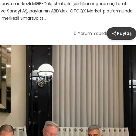
nya merkezli MGF-D ile stratejik işbirliğini öngören üç taraflı
t ve Sanayi AŞ, paylarının ABD’deki OTCQX Market platformunda
D merkezli SmartBolts…
0 Yorum Yapıldı
Paylaş