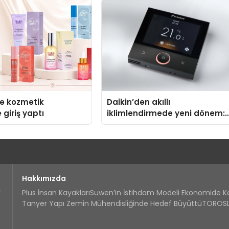
se kozmetik
Daikin’den akıllı
 giriş yaptı
iklimlendirmede yeni dönem:
Madoka Plus Türkiye’de
Hakkımızda
Plus İnsan Kayakları
Suwen’in İstihdam Modeli Ekonomide 
Tanyer Yapı Zemin Mühendisliğinde Hedef Büyüttü
TOROSLA