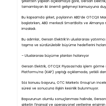
Şirketten yapılan açıklamaya göre, Gersan Elektrik
tamamlayan iki önemli gelişmeyi kamuoyuna duy
Bu kapsamda şirket, paylarının ABD’de OTCQX Mar
başlatırken, ABD merkezli SmartBolts ve Almanya mer
imzaladı.
Bu adımlar, Gersan Elektrik’in uluslararası yatırımcı
taşıma ve sürdürülebilir büyüme hedeflerini hızland
– Uluslararası büyüme planları hızlanıyor
Gersan Elektrik, OTCQX Piyasası’nda işlem görme 
Platformu’na (KAP) yaptığı açıklamada, yetkili da
Söz konusu başvuru, OTC Markets Group’un incel
süresi ve sonucuna ilişkin kesinlik bulunmuyor.
Başvurunun olumlu sonuçlanması halinde, Gersan’ı
şirketin finansal ve operasyonel verilerine erişimin