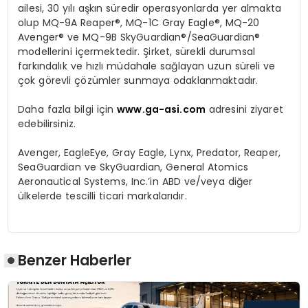
ailesi, 30 yılı aşkın süredir operasyonlarda yer almakta
olup MQ-9A Reaper®, MQ-1C Gray Eagle®, MQ-20
Avenger® ve MQ-9B SkyGuardian®/SeaGuardian®
modellerini içermektedir. Şirket, sürekli durumsal
farkındalık ve hızlı müdahale sağlayan uzun süreli ve
çok görevli çözümler sunmaya odaklanmaktadır.
Daha fazla bilgi için
www.ga-asi.com
adresini ziyaret
edebilirsiniz.
Avenger, EagleEye, Gray Eagle, Lynx, Predator, Reaper,
SeaGuardian ve SkyGuardian, General Atomics
Aeronautical Systems, Inc.’in ABD ve/veya diğer
ülkelerde tescilli ticari markalarıdır.
Benzer Haberler