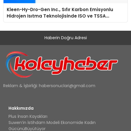
Kleen-Hy-Dro-Gen Inc., Sıfır Karbon Emisyonlu
Hidrojen Isıtma Teknolojisinde ISO ve TSSA
Düzenleyici Onaylarını Aldı
Haberin Doğru Adresi
Reklam & İşbirliği:
habersonuclari@gmail.com
Hakkımızda
Plus İnsan Kayakları
Suwen’in İstihdam Modeli Ekonomide Kadın
GücünüBüyütüyor