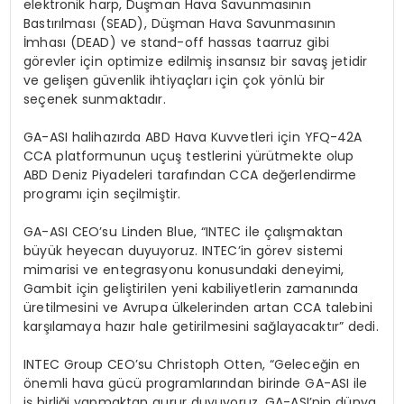
elektronik harp, Düşman Hava Savunmasının
Bastırılması (SEAD), Düşman Hava Savunmasının
İmhası (DEAD) ve stand-off hassas taarruz gibi
görevler için optimize edilmiş insansız bir savaş jetidir
ve gelişen güvenlik ihtiyaçları için çok yönlü bir
seçenek sunmaktadır.
GA-ASI halihazırda ABD Hava Kuvvetleri için YFQ-42A
CCA platformunun uçuş testlerini yürütmekte olup
ABD Deniz Piyadeleri tarafından CCA değerlendirme
programı için seçilmiştir.
GA-ASI CEO’su Linden Blue, “INTEC ile çalışmaktan
büyük heyecan duyuyoruz. INTEC’in görev sistemi
mimarisi ve entegrasyonu konusundaki deneyimi,
Gambit için geliştirilen yeni kabiliyetlerin zamanında
üretilmesini ve Avrupa ülkelerinden artan CCA talebini
karşılamaya hazır hale getirilmesini sağlayacaktır” dedi.
INTEC Group CEO’su Christoph Otten, “Geleceğin en
önemli hava gücü programlarından birinde GA-ASI ile
iş birliği yapmaktan gurur duyuyoruz. GA-ASI’nin dünya