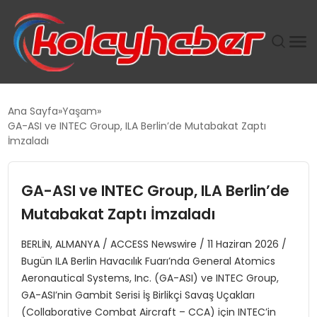
PLUS İNSAN KAYAKLARI
Ana Sayfa
Yaşam
GA-ASI ve INTEC Group, ILA Berlin’de Mutabakat Zaptı
SUWEN’IN İSTIHDAM MODELI EKONOMIDE KADIN
İmzaladı
GÜCÜNÜBÜYÜTÜYOR
GA-ASI ve INTEC Group, ILA Berlin’de
TANYER YAPI ZEMIN MÜHENDISLIĞINDE HEDEF
BÜYÜTTÜ
Mutabakat Zaptı İmzaladı
BERLİN, ALMANYA / ACCESS Newswire / 11 Haziran 2026 /
TOROSLAR’DA PAZAR GERGİNLİĞİ!
Bugün ILA Berlin Havacılık Fuarı’nda General Atomics
Aeronautical Systems, Inc. (GA-ASI) ve INTEC Group,
GA-ASI’nin Gambit Serisi İş Birlikçi Savaş Uçakları
(Collaborative Combat Aircraft – CCA) için INTEC’in