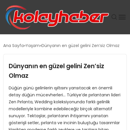
PLUS İNSAN KAYAKLARI
Ana Sayfa
Yaşam
Dünyanın en güzel gelini Zen’siz Olmaz
SUWEN’IN İSTIHDAM MODELI EKONOMIDE KADIN
GÜCÜNÜBÜYÜTÜYOR
Dünyanın en güzel gelini Zen’siz
Olmaz
TANYER YAPI ZEMIN MÜHENDISLIĞINDE HEDEF
BÜYÜTTÜ
Düğün günü gelinlerin ışıltısını yansıtacak en önemli
detay düğün mücevherleri… Türkiye’de pırlantanın lideri
TOROSLAR’DA PAZAR GERGİNLİĞİ!
Zen Pırlanta, Wedding koleksiyonunda farklı gelinlik
modelleriyle kombine edebileceğiz birçok alternatif
sunuyor. Tektaşlar, pırlantanın ihtişamını yansıtan
gösterişli setler, pırlanta ve incinin buluştuğu tasarımlar
klasikten moderne farklı zevklere ve tarzlara hitap