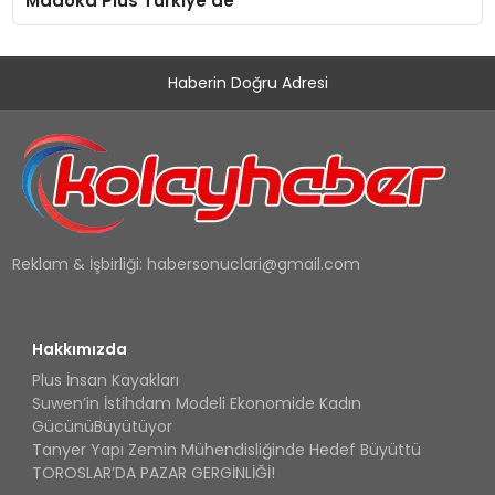
Madoka Plus Türkiye’de
Haberin Doğru Adresi
Reklam & İşbirliği:
habersonuclari@gmail.com
Hakkımızda
Plus İnsan Kayakları
Suwen’in İstihdam Modeli Ekonomide Kadın
GücünüBüyütüyor
Tanyer Yapı Zemin Mühendisliğinde Hedef Büyüttü
TOROSLAR’DA PAZAR GERGİNLİĞİ!