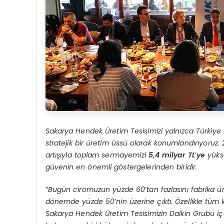
Sakarya Hendek Üretim Tesisimizi yalnızca Türkiye i
stratejik bir üretim üssü olarak konumlandırıyoruz. 
artışıyla toplam sermayemizi
5,4 milyar TL
’
ye
yükse
güvenin en önemli göstergelerinden biridir.
“
Bugün ciromuzun yüzde 60
’
tan fazlasını fabrika ü
dönemde yüzde 50
’
nin üzerine çıktı. Özellikle tü
Sakarya Hendek Üretim Tesisimizin Daikin Grubu iç