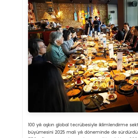
100 yılı aşkın global tecrübesiyle iklimlendirme sek
büyümesini 2025 mali yılı döneminde de sürdürdü. 