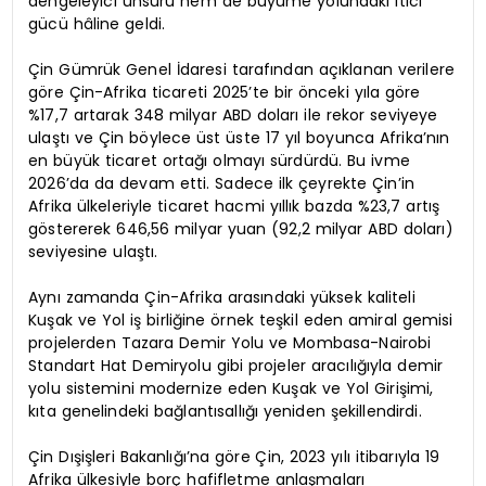
dengeleyici unsuru hem de büyüme yolundaki itici
gücü hâline geldi.
Çin Gümrük Genel İdaresi tarafından açıklanan verilere
göre Çin-Afrika ticareti 2025’te bir önceki yıla göre
%17,7 artarak 348 milyar ABD doları ile rekor seviyeye
ulaştı ve Çin böylece üst üste 17 yıl boyunca Afrika’nın
en büyük ticaret ortağı olmayı sürdürdü. Bu ivme
2026’da da devam etti. Sadece ilk çeyrekte Çin’in
Afrika ülkeleriyle ticaret hacmi yıllık bazda %23,7 artış
göstererek 646,56 milyar yuan (92,2 milyar ABD doları)
seviyesine ulaştı.
Aynı zamanda Çin-Afrika arasındaki yüksek kaliteli
Kuşak ve Yol iş birliğine örnek teşkil eden amiral gemisi
projelerden Tazara Demir Yolu ve Mombasa-Nairobi
Standart Hat Demiryolu gibi projeler aracılığıyla demir
yolu sistemini modernize eden Kuşak ve Yol Girişimi,
kıta genelindeki bağlantısallığı yeniden şekillendirdi.
Çin Dışişleri Bakanlığı’na göre Çin, 2023 yılı itibarıyla 19
Afrika ülkesiyle borç hafifletme anlaşmaları