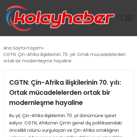
PLUS İNSAN KAYAKLARI
Ana Sayfa
Yaşam
CGTN: Çin-Afrika ilişkilerinin 70. yılı: Ortak mücadelelerden
SUWEN’IN İSTIHDAM MODELI EKONOMIDE KADIN
ortak bir modernleşme hayaline
GÜCÜNÜBÜYÜTÜYOR
CGTN: Çin-Afrika ilişkilerinin 70. yılı:
TANYER YAPI ZEMIN MÜHENDISLIĞINDE HEDEF
BÜYÜTTÜ
Ortak mücadelelerden ortak bir
modernleşme hayaline
TOROSLAR’DA PAZAR GERGİNLİĞİ!
Bu yıl, Çin-Afrika ilişkilerinin 70. yıl dönümüne işaret
ediyor. CGTN, Afrika’nın Çin’in genel dış politikasındaki
öncelikli rolünü vurgulayan ve Çin-Afrika ortaklığının