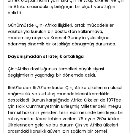
örnek oluşturmanın yanı sıra Çin ile Arap ülkeleri ve Çin
ile Afrika arasındaki iş birliği için bir ölçüt yarattığını
belirtti.
Günümüzde Çin-Afrika ilişkileri, ortak mücadeleler
vasıtasıyla kurulan bir dostluktan kalkınmaya,
modernleşmeye ve Küresel Güney’in yükselişine
adanmış dinamik bir ortaklığa dönüşmüş durumda.
Dayanışmadan stratejik ortaklığa
Çin-Afrika dostluğunun temelleri büyük siyasi
değişimlerin yaşandığı bir dönemde atıldı.
1950’lerden 1970’lere kadar Çin, Afrika ülkelerinin ulusal
bağımsızlık ve kurtuluş mücadelelerini kararlılıkla
destekledi. Bunun karşılığında Afrika ülkeleri de 1971’de
Çin Halk Cumhuriyeti’nin Birleşmiş Milletler’deki meşru
temsil hakkının yeniden tesis edilmesinde belirleyici bir
rol oynadılar. Karar lehine verilen 76 oyun 26’sı Afrika
ülkelerinden geldi ve bu durum Çin ve Afrika ülkeleri
arasındaki karşılıklı güven için sağlam bir temel