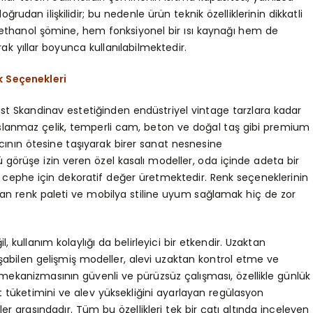
rudan ilişkilidir; bu nedenle ürün teknik özelliklerinin dikkatli
oethanol şömine, hem fonksiyonel bir ısı kaynağı hem de
ak yıllar boyunca kullanılabilmektedir.
k Seçenekleri
t Skandinav estetiğinden endüstriyel vintage tarzlara kadar
slanmaz çelik, temperli cam, beton ve doğal taş gibi premium
tıcının ötesine taşıyarak birer sanat nesnesine
ü görüşe izin veren özel kasalı modeller, oda içinde adeta bir
cephe için dekoratif değer üretmektedir. Renk seçeneklerinin
an renk paleti ve mobilya stiline uyum sağlamak hiç de zor
 kullanım kolaylığı da belirleyici bir etkendir. Uzaktan
ışabilen gelişmiş modeller, alevi uzaktan kontrol etme ve
kanizmasının güvenli ve pürüzsüz çalışması, özellikle günlük
 tüketimini ve alev yüksekliğini ayarlayan regülasyon
er arasındadır. Tüm bu özellikleri tek bir çatı altında inceleyen