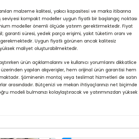
anılan malzeme kalitesi, yakıcı kapasitesi ve marka itibarına
iş seviyesi kompakt modeller uygun fiyatlı bir başlangıç noktası
mium modeller önemli ölçüde yatırım gerektirmektedir. Fiyat
il; garanti süresi, yedek parça erişimi, yakıt tüketim oranı ve
i gerekmektedir. Uygun fiyatlı görünen ancak kalitesiz
üksek maliyet oluşturabilmektedir.
ştırırken ürün açıklamalarını ve kullanıcı yorumlarını dikkatlice
üzerinden yapılan alışverişler, hem orijinal ürün garantisi hem
nmaktadır. Şöminenin montaj veya teslimat hizmetleri de satın
ar arasındadır. Bütçenizi ve mekan ihtiyaçlarınızı net biçimde
doğru modeli bulmanızı kolaylaştıracak ve yatırımınızdan yüksek