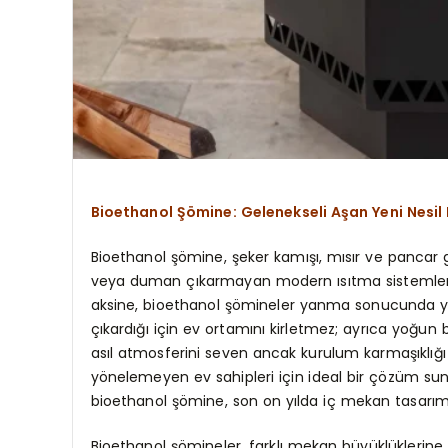
Bioethanol Şömine: Gelenekseli Aşan Yeni Nesil 
Bioethanol şömine, şeker kamışı, mısır ve pancar g
veya duman çıkarmayan modern ısıtma sistemlerini
aksine, bioethanol şömineler yanma sonucunda y
çıkardığı için ev ortamını kirletmez; ayrıca yoğu
asıl atmosferini seven ancak kurulum karmaşıklığ
yönelemeyen ev sahipleri için ideal bir çözüm su
bioethanol şömine, son on yılda iç mekan tasarımı
Bioethanol şömineler, farklı mekan büyüklüklerine