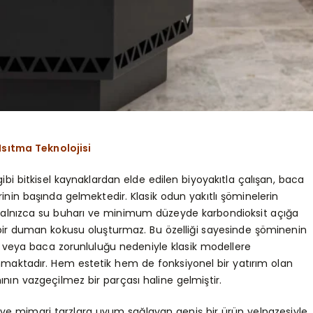
Isıtma Teknolojisi
ibi bitkisel kaynaklardan elde edilen biyoyakıtla çalışan, baca
n başında gelmektedir. Klasik odun yakıtlı şöminelerin
alnızca su buharı ve minimum düzeyde karbondioksit açığa
n bir duman kokusu oluşturmaz. Bu özelliği sayesinde şöminenin
ı veya baca zorunluluğu nedeniyle klasik modellere
nmaktadır. Hem estetik hem de fonksiyonel bir yatırım olan
nın vazgeçilmez bir parçası haline gelmiştir.
 ve mimari tarzlara uyum sağlayan geniş bir ürün yelpazesiyle