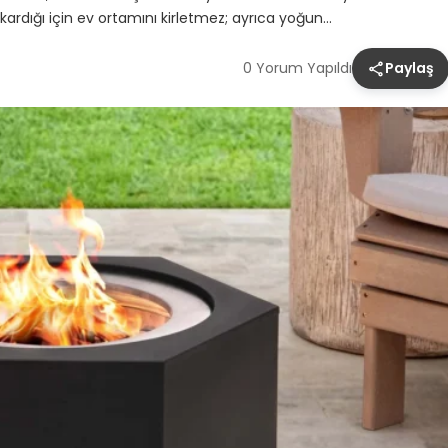
rdığı için ev ortamını kirletmez; ayrıca yoğun…
0 Yorum Yapıldı
Paylaş