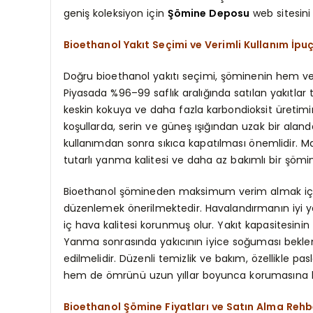
geniş koleksiyon için
Şömine Deposu
web sitesini 
Bioethanol Yakıt Seçimi ve Verimli Kullanım İpuç
Doğru bioethanol yakıtı seçimi, şöminenin hem ver
Piyasada %96–99 saflık aralığında satılan yakıtlar t
keskin kokuya ve daha fazla karbondioksit üretimin
koşullarda, serin ve güneş ışığından uzak bir ala
kullanımdan sonra sıkıca kapatılması önemlidir. Ma
tutarlı yanma kalitesi ve daha az bakımlı bir şömi
Bioethanol şömineden maksimum verim almak için
düzenlemek önerilmektedir. Havalandırmanın iyi y
iç hava kalitesi korunmuş olur. Yakıt kapasitesin
Yanma sonrasında yakıcının iyice soğuması beklenm
edilmelidir. Düzenli temizlik ve bakım, özellikl
hem de ömrünü uzun yıllar boyunca korumasına k
Bioethanol Şömine Fiyatları ve Satın Alma Rehb