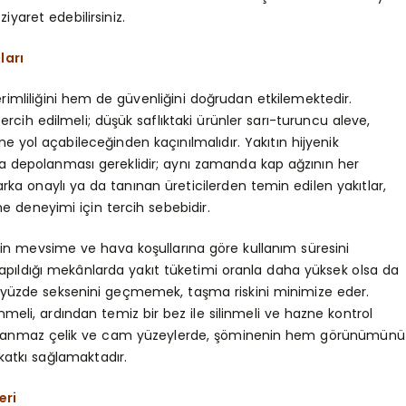
ziyaret edebilirsiniz.
ları
imliliğini hem de güvenliğini doğrudan etkilemektedir.
ercih edilmeli; düşük saflıktaki ürünler sarı-turuncu aleve,
e yol açabileceğinden kaçınılmalıdır. Yakıtın hijyenik
nda depolanması gereklidir; aynı zamanda kap ağzının her
rka onaylı ya da tanınan üreticilerden temin edilen yakıtlar,
ne deneyimi için tercih sebebidir.
 mevsime ve hava koşullarına göre kullanım süresini
apıldığı mekânlarda yakıt tüketimi oranla daha yüksek olsa da
in yüzde seksenini geçmemek, taşma riskini minimize eder.
eli, ardından temiz bir bez ile silinmeli ve hazne kontrol
e paslanmaz çelik ve cam yüzeylerde, şöminenin hem görünümünü
atkı sağlamaktadır.
eri