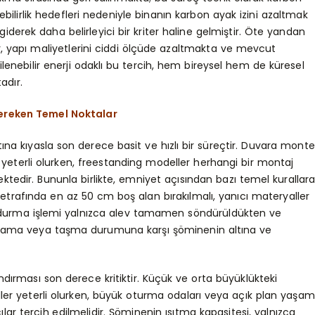
bilirlik hedefleri nedeniyle binanın karbon ayak izini azaltmak
giderek daha belirleyici bir kriter haline gelmiştir. Öte yandan
, yapı maliyetlerini ciddi ölçüde azaltmakta ve mevcut
ilenebilir enerji odaklı bu tercih, hem bireysel hem de küresel
adır.
ereken Temel Noktalar
na kıyasla son derece basit ve hızlı bir süreçtir. Duvara monte
 yeterli olurken, freestanding modeller herhangi bir montaj
ktedir. Bununla birlikte, emniyet açısından bazı temel kurallar
trafında en az 50 cm boş alan bırakılmalı, yanıcı materyaller
doldurma işlemi yalnızca alev tamamen söndürüldükten ve
ıçrama veya taşma durumuna karşı şöminenin altına ve
rması son derece kritiktir. Küçük ve orta büyüklükteki
ller yeterli olurken, büyük oturma odaları veya açık plan yaşam
ıcılar tercih edilmelidir. Şöminenin ısıtma kapasitesi, yalnızca