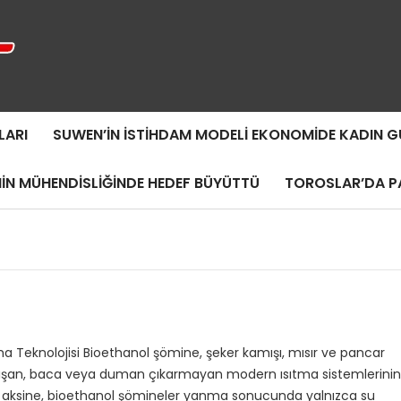
LARI
SUWEN’IN İSTIHDAM MODELI EKONOMIDE KADIN
MIN MÜHENDISLIĞINDE HEDEF BÜYÜTTÜ
TOROSLAR’DA PA
ma Teknolojisi Bioethanol şömine, şeker kamışı, mısır ve pancar
 çalışan, baca veya duman çıkarmayan modern ısıtma sistemlerinin
in aksine, bioethanol şömineler yanma sonucunda yalnızca su