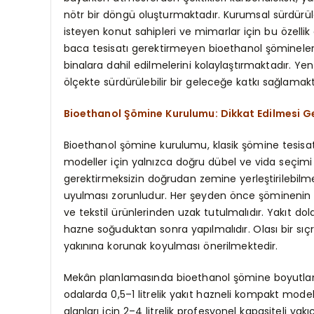
nötr bir döngü oluşturmaktadır. Kurumsal sürdürüle
isteyen konut sahipleri ve mimarlar için bu özellik 
baca tesisatı gerektirmeyen bioethanol şömineler
binalara dahil edilmelerini kolaylaştırmaktadır. Yen
ölçekte sürdürülebilir bir geleceğe katkı sağlamakt
Bioethanol Şömine Kurulumu: Dikkat Edilmesi G
Bioethanol şömine kurulumu, klasik şömine tesisatı
modeller için yalnızca doğru dübel ve vida seçimi
gerektirmeksizin doğrudan zemine yerleştirilebilme
uyulması zorunludur. Her şeyden önce şöminenin e
ve tekstil ürünlerinden uzak tutulmalıdır. Yakıt 
hazne soğuduktan sonra yapılmalıdır. Olası bir s
yakınına korunak koyulması önerilmektedir.
Mekân planlamasında bioethanol şömine boyutlandı
odalarda 0,5–1 litrelik yakıt hazneli kompakt mode
alanları için 2–4 litrelik profesyonel kapasiteli yak