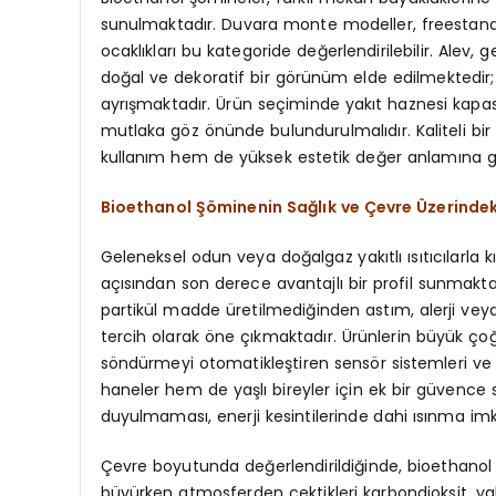
sunulmaktadır. Duvara monte modeller, freestandi
ocaklıkları bu kategoride değerlendirilebilir. Ale
doğal ve dekoratif bir görünüm elde edilmektedir; 
ayrışmaktadır. Ürün seçiminde yakıt haznesi kapas
mutlaka göz önünde bulundurulmalıdır. Kaliteli bir
kullanım hem de yüksek estetik değer anlamına g
Bioethanol Şöminenin Sağlık ve Çevre Üzerindeki
Geleneksel odun veya doğalgaz yakıtlı ısıtıcılarla
açısından son derece avantajlı bir profil sunmakt
partikül madde üretilmediğinden astım, alerji veya 
tercih olarak öne çıkmaktadır. Ürünlerin büyük 
söndürmeyi otomatikleştiren sensör sistemleri ve ki
haneler hem de yaşlı bireyler için ek bir güvence s
duyulmaması, enerji kesintilerinde dahi ısınma im
Çevre boyutunda değerlendirildiğinde, bioethanol y
büyürken atmosferden çektikleri karbondioksit, ya