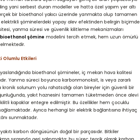
ng yani serbest duran modeller ve hatta özel yapım yer altı
v, gerçek bir bioethanol yakıcı üzerinde yanmakta olup tamamen
elektrikli şöminelerdeki yapay alev efektinden belirgin biçimde
itesi, yanma süresi ve güvenlik kilitleme mekanizmaları
bioethanol şömine
modelini tercih etmek, hem uzun ömürlü
elmektedir.
 Olumlu Etkileri
 kıyaslandığında bioethanol şömineler, iç mekan hava kalitesi
adır. Yanma süreci boyunca karbonmonoksit, is veya zararlı
kronik solunum yolu rahatsızlığı olan bireyler için güvenli bir
çoğunluğunda, yakıt haznesini tamamen tüketmeden önce alevi
litli kapaklar entegre edilmiştir. Bu özellikler hem çocuklu
ağlamaktadır. Ayrıca herhangi bir elektrik bağlantısına ihtiyaç
kânı sunmaktadır.
akıtı karbon döngüsünün doğal bir parçasıdır. Bitkiler
kma sırasında geri salınmakta; bu süreç teorik olarak karbon