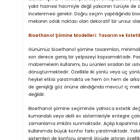
yakıt haznesi hacmiyle değil yakıcının türüyle de doğ
incelenmesi gerekir. Doğru seçim yapıldığında bi
mekanın odak noktası olan dekoratif bir unsur olar
Bioethanol Şömine Modelleri: Tasarım ve Esteti
Günümüz bioethanol şömine tasarımları, minimalis
son derece geniş bir yelpazeyi kapsamaktadır. Pa
malzemelerin kullanımı, bu ürünleri sıradan bir ısı
dönüştürmektedir. Özellikle iki yönlü veya üç yönl
heykel etkisi yaratmakta ve hem ön hem de arka 
de genişliği göz önüne alındığında mevcut iç mek
değildir.
Bioethanol şömine seçiminde yalnızca estetik değil,
kumandalı veya akıllı ev sistemleriyle entegre çal
zamanlama imkânı sunmaktadır. Açılıp kapanma me
kullanımda büyük konfor farkı yaratmaktadır. Yakıt
sistemleri de konforu önemli ölçüde artıran özellikl