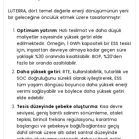
LUTERRA, dört temel değerle enerji dönüşümünün yeni
bir geleceğine öncülük etmek üzere tasarlanmıştır:
Optimum yatırım
: Hızlı teslimat ve daha düşük
maliyetler sayesinde yüksek getiri elde
edilmektedir. Örneğin, 1 GWh kapasiteli bir ESS tesisi
için, inşaattan devreye almaya kadar geçen süre
yaklaşık %30 oranında kısaltılabilir. BOP, %20’den
fazla bir oranda azaltılabilir.
Daha yüksek getiri
: RTE, kullanılabilirlik, tutarlılık ve
SOC doğruluğunu sürekli olarak iyileştirerek, ESS
tüm yaşam döngüsü boyunca daha yüksek enerji
verimi sağlayabilir ve böylece daha yüksek getiri
elde edebilir.
Tesis düzeyinde şebeke oluşturma
: Kısa devre
seviyesi, geniş bantlı salınım sönümleme, atalet
tepkisi, birincil frekans regülasyonu, karartma
başlangıcı ve şebekeye bağlı/bağlantısız geçiş
dahil olmak üzere altı adet santral düzeyinde
şebeke oluşturma yeteneği, daha yüksek getiri