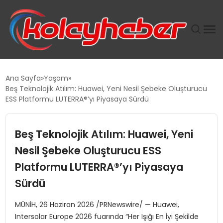
PLUS İNSAN KAYAKLARI
Ana Sayfa
Yaşam
Beş Teknolojik Atılım: Huawei, Yeni Nesil Şebeke Oluşturucu
SUWEN’IN İSTIHDAM MODELI EKONOMIDE KADIN
ESS Platformu LUTERRA®’yı Piyasaya Sürdü
GÜCÜNÜBÜYÜTÜYOR
Beş Teknolojik Atılım: Huawei, Yeni
TANYER YAPI ZEMIN MÜHENDISLIĞINDE HEDEF
BÜYÜTTÜ
Nesil Şebeke Oluşturucu ESS
Platformu LUTERRA®’yı Piyasaya
TOROSLAR’DA PAZAR GERGİNLİĞİ!
Sürdü
MÜNİH, 26 Haziran 2026 /PRNewswire/ — Huawei,
Intersolar Europe 2026 fuarında “Her Işığı En İyi Şekilde