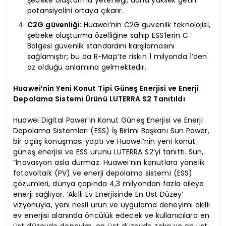
potansiyelini ortaya çıkarır.
C2G güvenliği
: Huawei’nin C2G güvenlik teknolojisi,
şebeke oluşturma özelliğine sahip ESS’lerin C
Bölgesi güvenlik standardını karşılamasını
sağlamıştır; bu da R-Map’te riskin 1 milyonda 1’den
az olduğu anlamına gelmektedir.
Huawei’nin Yeni Konut Tipi Güneş Enerjisi ve Enerji
Depolama Sistemi Ürünü LUTERRA S2 Tanıtıldı
Huawei Digital Power’ın Konut Güneş Enerjisi ve Enerji
Depolama Sistemleri (ESS) İş Birimi Başkanı Sun Power,
bir açılış konuşması yaptı ve Huawei’nin yeni konut
güneş enerjisi ve ESS ürünü LUTERRA S2’yi tanıttı. Sun,
“İnovasyon asla durmaz. Huawei’nin konutlara yönelik
fotovoltaik (PV) ve enerji depolama sistemi (ESS)
çözümleri, dünya çapında 4,3 milyondan fazla aileye
enerji sağlıyor. ‘Akıllı Ev Enerjisinde En Üst Düzey’
vizyonuyla, yeni nesil ürün ve uygulama deneyimi akıllı
ev enerjisi alanında öncülük edecek ve kullanıcılara en
üst düzeyde deneyim, en üst düzeyde zeka ve en üst