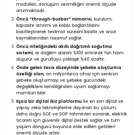
modülleri, dönüşüm verimliliğini önemli ölçüde
artırmaktadır.
Öncü “through-busbar” mimarisi
, kurulum,
kapasite artırımı ve kablo bağlantılarını
basitleştirerek teslimat süresini kısaltır ve arazi
kaynaklarından tasarruf sağlar.
Öncü niteliğindeki akıllı dağıtımlı soğutma
sistemi
, ısı dağılım alanını %100 artırarak fan hızını
düşürür ve gürültüyü yaklaşık %40 azaltır.
Önde gelen tesis düzeyinde şebeke oluşturma
özelliği olan
, on milyonlarca cihaz için senkron
şebeke oluşturmayı ve şebeke gücündeki
değişikliklere kendiliğinden uyum sağlamayı
mümkün kılar.
Eşsiz bir dijital ikiz platformu
ile en son dijital ve
yapay zeka teknolojilerine dayanan bu çözüm,
daha doğru SOE ve SOP tahminleri sunarak, elektrik
ticareti için güvenilir dijital destek sağlar ve tüm
yaşam döngüsü boyunca elde edilen getirileri
önemli ölçüde artırır.