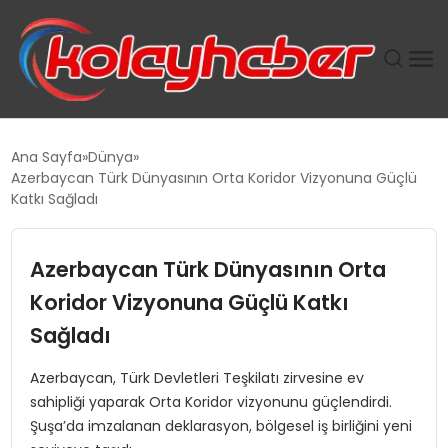
PLUS İNSAN KAYAKLARI
Ana Sayfa
Dünya
Azerbaycan Türk Dünyasının Orta Koridor Vizyonuna Güçlü
SUWEN’IN İSTIHDAM MODELI EKONOMIDE KADIN
Katkı Sağladı
GÜCÜNÜBÜYÜTÜYOR
Azerbaycan Türk Dünyasının Orta
TANYER YAPI ZEMIN MÜHENDISLIĞINDE HEDEF
BÜYÜTTÜ
Koridor Vizyonuna Güçlü Katkı
Sağladı
TOROSLAR’DA PAZAR GERGİNLİĞİ!
Azerbaycan, Türk Devletleri Teşkilatı zirvesine ev
sahipliği yaparak Orta Koridor vizyonunu güçlendirdi.
Şuşa’da imzalanan deklarasyon, bölgesel iş birliğini yeni