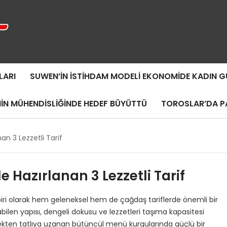
LARI
SUWEN’IN İSTIHDAM MODELI EKONOMIDE KADIN
MIN MÜHENDISLIĞINDE HEDEF BÜYÜTTÜ
TOROSLAR’DA PA
nan 3 Lezzetli Tarif
e Hazırlanan 3 Lezzetli Tarif
biri olarak hem geleneksel hem de çağdaş tariflerde önemli bir
bilen yapısı, dengeli dokusu ve lezzetleri taşıma kapasitesi
ten tatlıya uzanan bütüncül menü kurgularında güçlü bir