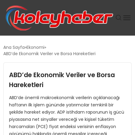
PLUS İNSAN KAYAKLARI
Ana Sayfa
Ekonomi
ABD’de Ekonomik Veriler ve Borsa Hareketleri
SUWEN’IN İSTIHDAM MODELI EKONOMIDE KADIN
GÜCÜNÜBÜYÜTÜYOR
ABD’de Ekonomik Veriler ve Borsa
TANYER YAPI ZEMIN MÜHENDISLIĞINDE HEDEF
Hareketleri
BÜYÜTTÜ
ABD’de önemli makroekonomik verilerin açıklanacağı
haftanın ilk işlem gününde yatırımcılar temkinli bir
TOROSLAR’DA PAZAR GERGİNLİĞİ!
şekilde hareket ediyor. ADP istihdam raporunun iş gücü
piyasasına net sinyaller vereceği ve kişisel tüketim
harcamaları (PCE) fiyat endeksi verisinin enflasyon
görünümü hakkında önemli mesajlar içereceği