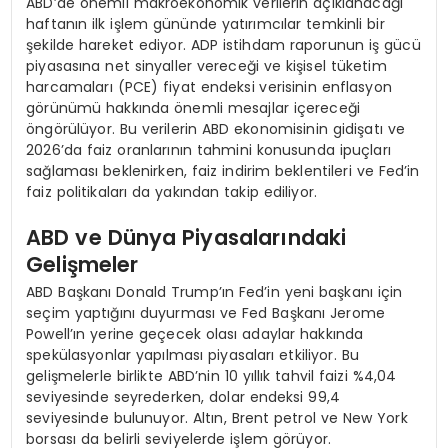
ABD’de önemli makroekonomik verilerin açıklanacağı
haftanın ilk işlem gününde yatırımcılar temkinli bir
şekilde hareket ediyor. ADP istihdam raporunun iş gücü
piyasasına net sinyaller vereceği ve kişisel tüketim
harcamaları (PCE) fiyat endeksi verisinin enflasyon
görünümü hakkında önemli mesajlar içereceği
öngörülüyor. Bu verilerin ABD ekonomisinin gidişatı ve
2026’da faiz oranlarının tahmini konusunda ipuçları
sağlaması beklenirken, faiz indirim beklentileri ve Fed’in
faiz politikaları da yakından takip ediliyor.
ABD ve Dünya Piyasalarındaki
Gelişmeler
ABD Başkanı Donald Trump’ın Fed’in yeni başkanı için
seçim yaptığını duyurması ve Fed Başkanı Jerome
Powell’ın yerine geçecek olası adaylar hakkında
spekülasyonlar yapılması piyasaları etkiliyor. Bu
gelişmelerle birlikte ABD’nin 10 yıllık tahvil faizi %4,04
seviyesinde seyrederken, dolar endeksi 99,4
seviyesinde bulunuyor. Altın, Brent petrol ve New York
borsası da belirli seviyelerde işlem görüyor.