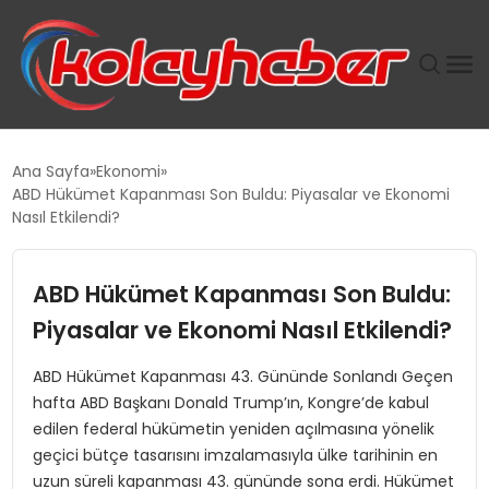
PLUS İNSAN KAYAKLARI
Ana Sayfa
Ekonomi
ABD Hükümet Kapanması Son Buldu: Piyasalar ve Ekonomi
SUWEN’IN İSTIHDAM MODELI EKONOMIDE KADIN
Nasıl Etkilendi?
GÜCÜNÜBÜYÜTÜYOR
ABD Hükümet Kapanması Son Buldu:
TANYER YAPI ZEMIN MÜHENDISLIĞINDE HEDEF
BÜYÜTTÜ
Piyasalar ve Ekonomi Nasıl Etkilendi?
ABD Hükümet Kapanması 43. Gününde Sonlandı Geçen
TOROSLAR’DA PAZAR GERGİNLİĞİ!
hafta ABD Başkanı Donald Trump’ın, Kongre’de kabul
edilen federal hükümetin yeniden açılmasına yönelik
geçici bütçe tasarısını imzalamasıyla ülke tarihinin en
uzun süreli kapanması 43. gününde sona erdi. Hükümet