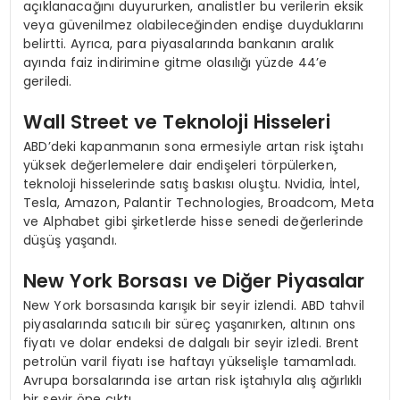
açıklanacağını duyururken, analistler bu verilerin eksik
veya güvenilmez olabileceğinden endişe duyduklarını
belirtti. Ayrıca, para piyasalarında bankanın aralık
ayında faiz indirimine gitme olasılığı yüzde 44’e
geriledi.
Wall Street ve Teknoloji Hisseleri
ABD’deki kapanmanın sona ermesiyle artan risk iştahı
yüksek değerlemelere dair endişeleri törpülerken,
teknoloji hisselerinde satış baskısı oluştu. Nvidia, İntel,
Tesla, Amazon, Palantir Technologies, Broadcom, Meta
ve Alphabet gibi şirketlerde hisse senedi değerlerinde
düşüş yaşandı.
New York Borsası ve Diğer Piyasalar
New York borsasında karışık bir seyir izlendi. ABD tahvil
piyasalarında satıcılı bir süreç yaşanırken, altının ons
fiyatı ve dolar endeksi de dalgalı bir seyir izledi. Brent
petrolün varil fiyatı ise haftayı yükselişle tamamladı.
Avrupa borsalarında ise artan risk iştahıyla alış ağırlıklı
bir seyir öne çıktı.