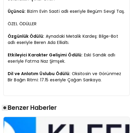
Üçüncü:
Bizim Evin Saati adlı eseriyle Begüm Sevgi Taş.
ÖZEL ÖDÜLLER
Özgünlük Ödülü:
Aynadaki Metalik Kardeş: Bilge-Bot
adlı eseriyle Beren Ada Ellialtı.
Etkileyici Karakter Gelişimi Ödülü:
Eski Sandık adlı
eseriyle Fatma Naz Şimşek.
Dil ve Anlatım Üslubu Ödülü:
Oksitosin ve Görünmez
Bir Bağın Ritmi: 17.15 eseriyle Çağan Sarıkaya.
Benzer Haberler