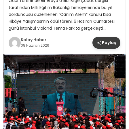
Ödül Töreninde Bir Araya Geldi Bilge Çocuk dergisi
tarafından Millî Eğitim Bakanlığı himayelerinde bu yıl
dördüncüsü düzenlenen “Canım Ailem” konulu Kısa
Hikâye Yarışması’nın ödül töreni, 6 Haziran Cumartesi
günü İstanbul Vialand Tema Park’ta gerçekleşti….
Kolay Haber
Paylaş
08 Haziran 2026