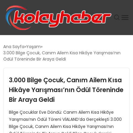
PLUS İNSAN KAYAKLARI
Ana Sayfa
Yaşam
3.000 Bilge Çocuk, Canım Ailem Kısa Hikâye Yarışması’nın
SUWEN’IN İSTIHDAM MODELI EKONOMIDE KADIN
Ödül Töreninde Bir Araya Geldi
GÜCÜNÜBÜYÜTÜYOR
3.000 Bilge Çocuk, Canım Ailem Kısa
TANYER YAPI ZEMIN MÜHENDISLIĞINDE HEDEF
BÜYÜTTÜ
Hikâye Yarışması’nın Ödül Töreninde
Bir Araya Geldi
TOROSLAR’DA PAZAR GERGİNLİĞİ!
Bilge Çocuklar Eve Döndü: Canım Ailem Kısa Hikâye
Yarışması’nın Ödül Töreni VİALAND’da Gerçekleşti 3.000
Bilge Çocuk, Canım Ailem Kısa Hikâye Yarışması’nın