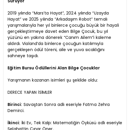
Sürüyor
2019 yılında “Mars’ta Hayat”, 2024 yılında “Uzayda
Hayat” ve 2025 yılında “Arkadaşım Robot” temalı
yarışmalarıyla her yıl binlerce çocuğu büyük bir hayali
gerçekleştirmeye davet eden Bilge Çocuk, bu yıl
yüzünü en yakına dönerek “Canım Ailem”i kaleme
aldırdı. Vialand’da binlerce çocuğun katılımıyla
gerçekleşen ödül töreni, aile ve yuva sıcaklığını
sahneye taşıdı.
Eğitim Bursu Ödüllerini Alan Bilge Çocuklar
Yarışmanın kazanan isimleri şu şekilde oldu:
DERECE YAPAN İSİMLER
Birinci:
Savaştan Sonra adlı eseriyle Fatma Zehra
Demirci.
İkinci:
İki Ev, Tek Kalp: Matematiğin Öyküsü adlı eseriyle
Selahattin Çınar Öner.