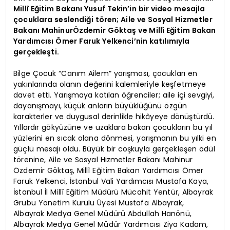
Millî Eğitim Bakanı Yusuf Tekin’in bir video mesajla
çocuklara seslendiği tören; Aile ve Sosyal Hizmetler
Bakanı MahinurÖzdemir Göktaş ve Millî Eğitim Bakan
Yardımcısı Ömer Faruk Yelkenci’nin katılımıyla
gerçekleşti.
Bilge Çocuk “Canım Ailem” yarışması, çocukları en
yakınlarında olanın değerini kalemleriyle keşfetmeye
davet etti. Yarışmaya katılan öğrenciler; aile içi sevgiyi,
dayanışmayı, küçük anların büyüklüğünü özgün
karakterler ve duygusal derinlikle hikâyeye dönüştürdü.
Yıllardır gökyüzüne ve uzaklara bakan çocukların bu yıl
yüzlerini en sıcak olana dönmesi, yarışmanın bu yılki en
güçlü mesajı oldu. Büyük bir coşkuyla gerçekleşen ödül
törenine, Aile ve Sosyal Hizmetler Bakanı Mahinur
Özdemir Göktaş, Millî Eğitim Bakan Yardımcısı Ömer
Faruk Yelkenci, İstanbul Vali Yardımcısı Mustafa Kaya,
İstanbul İl Millî Eğitim Müdürü Mücahit Yentür, Albayrak
Grubu Yönetim Kurulu Üyesi Mustafa Albayrak,
Albayrak Medya Genel Müdürü Abdullah Hanönü,
Albayrak Medya Genel Müdür Yardımcısı Ziya Kadam,