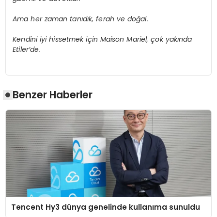
Ama her zaman tan
ı
d
ı
k, ferah ve do
ğ
al.
Kendini iyi hissetmek i
ç
in Maison Mariel,
ç
ok yak
ı
nda
Etiler
’
de.
Benzer Haberler
Tencent Hy3 dünya genelinde kullanıma sunuldu