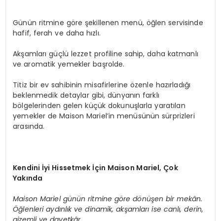
Günün ritmine göre şekillenen menü, öğlen servisinde
hafif, ferah ve daha hızlı.
Akşamları güçlü lezzet profiline sahip, daha katmanlı
ve aromatik yemekler başrolde.
Titiz bir ev sahibinin misafirlerine özenle hazırladığı
beklenmedik detaylar gibi, dünyanın farklı
bölgelerinden gelen küçük dokunuşlarla yaratılan
yemekler de Maison Mariel’in menüsünün sürprizleri
arasında.
Kendini
İ
yi Hissetmek
İç
in Maison Mariel,
Ç
ok
Yak
ı
nda
Maison Mariel g
ü
n
ü
n ritmine g
ö
re d
ö
n
üş
en bir mek
â
n.
Öğ
lenleri ayd
ı
nl
ı
k ve dinamik, ak
ş
amlar
ı
ise canl
ı
, derin,
gizemli ve davetk
â
r.