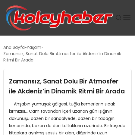
PLUS İNSAN KAYAKLARI
Ana Sayfa
Yaşam
Zamansız, Sanat Dolu Bir Atmosfer ile Akdeniz’in Dinamik
SUWEN’IN İSTIHDAM MODELI EKONOMIDE KADIN
Ritmi Bir Arada
GÜCÜNÜBÜYÜTÜYOR
Zamansız, Sanat Dolu Bir Atmosfer
TANYER YAPI ZEMIN MÜHENDISLIĞINDE HEDEF
BÜYÜTTÜ
ile Akdeniz’in Dinamik Ritmi Bir Arada
Ahşabın yumuşak gölgesi, tuğla kemerlerin sıcak
TOROSLAR’DA PAZAR GERGİNLİĞİ!
kırmızısı… Cam tavandan içeri uzanan gün ışığının
dokunuşu bazen bir sandalyede, bazen bir tabağın
kenarında, bazen de deri koltukların üzerinde. Bir köşede
kitaplara ayrılmış sessiz bir alan, diğerinde uzun