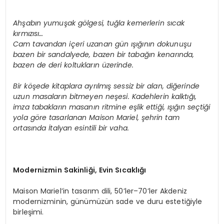
Ah
ş
ab
ı
n yumu
ş
ak g
ö
lgesi, tu
ğ
la kemerlerin s
ı
cak
k
ı
rm
ı
z
ı
s
ı…
Cam tavandan i
ç
eri uzanan g
ü
n
ışığı
n
ı
n dokunu
ş
u
bazen bir sandalyede, bazen bir taba
ğı
n kenar
ı
nda,
bazen de deri koltuklar
ı
n
ü
zerinde.
Bir k
öş
ede kitaplara ayr
ı
lm
ış
sessiz bir alan, di
ğ
erinde
uzun masalar
ı
n bitmeyen ne
ş
esi. Kadehlerin kalkt
ığı
,
imza tabaklar
ı
n masan
ı
n ritmine e
ş
lik etti
ğ
i,
ışığı
n se
ç
ti
ğ
i
yola g
ö
re tasarlanan Maison Mariel,
ş
ehrin tam
ortas
ı
nda
İ
talyan esintili bir vaha.
Modernizmin Sakinli
ğ
i, Evin S
ı
cakl
ığı
Maison Mariel’in tasarım dili, 50’ler–70’ler Akdeniz
modernizminin, günümüzün sade ve duru estetiğiyle
birleşimi.