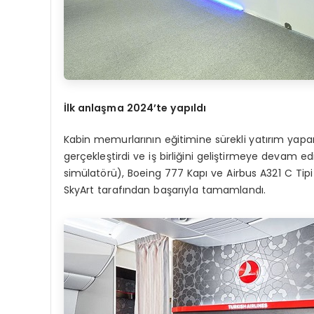
İ
lk anla
şma 2024’
te yap
ı
ld
ı
Kabin memurlarının eğitimine sürekli yatırım yapan
gerçekleştirdi ve iş birliğini geliştirmeye devam e
simülatörü), Boeing 777 Kapı ve Airbus A321 C Tipi K
SkyArt tarafından başarıyla tamamlandı.