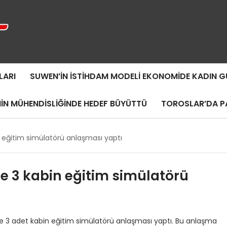
LARI
SUWEN’IN İSTIHDAM MODELI EKONOMIDE KADIN
MIN MÜHENDISLIĞINDE HEDEF BÜYÜTTÜ
TOROSLAR’DA PA
in eğitim simülatörü anlaşması yaptı
ile 3 kabin eğitim simülatörü
 ile 3 adet kabin eğitim simülatörü anlaşması yaptı. Bu anlaşma