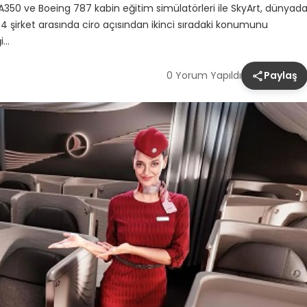
350 ve Boeing 787 kabin eğitim simülatörleri ile SkyArt, dünyad
 4 şirket arasında ciro açısından ikinci sıradaki konumunu
ği…
0 Yorum Yapıldı
Paylaş