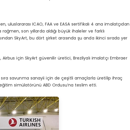
n, uluslararası ICAO, FAA ve EASA sertifikalı 4 ana imalatçıdan
a rağmen, son yıllarda aldığı büyük ihaleler ve farklı
ısından SkyArt, bu dört şirket arasında şu anda ikinci sırada yer
Airbus için SkyArt güvenilir üretici, Brezilyalı imalatçı Embraer
ı sıra savunma sanayii için de çeşitli amaçlarla üretilip ihraç
 eğitim simülatörünü ABD Ordusu’na teslim etti.