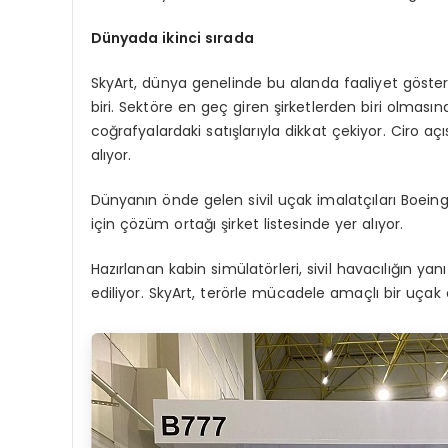
D
ü
nyada ikinci s
ı
rada
SkyArt, dünya genelinde bu alanda faaliyet göstere
biri. Sektöre en geç giren şirketlerden biri olmasın
coğrafyalardaki satışlarıyla dikkat çekiyor. Ciro aç
alıyor.
Dünyanın önde gelen sivil uçak imalatçıları Boeing, 
için çözüm ortağı şirket listesinde yer alıyor.
Hazırlanan kabin simülatörleri, sivil havacılığın yan
ediliyor. SkyArt, terörle mücadele amaçlı bir uçak