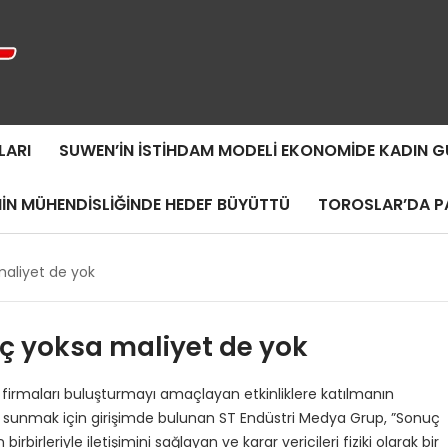
LARI
SUWEN’IN İSTIHDAM MODELI EKONOMIDE KADIN
MIN MÜHENDISLIĞINDE HEDEF BÜYÜTTÜ
TOROSLAR’DA PA
 maliyet de yok
nuç yoksa maliyet de yok
 firmaları buluşturmayı amaçlayan etkinliklere katılmanın
üm sunmak için girişimde bulunan ST Endüstri Medya Grup, ”Sonuç
irbirleriyle iletişimini sağlayan ve karar vericileri fiziki olarak bir