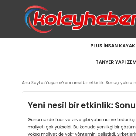
PLUS İNSAN KAYAK
TANYER YAPI ZE
Ana Sayfa
Yaşam
Yeni nesil bir etkinlik: Sonuç yoksa
Yeni nesil bir etkinlik: So
Günümüzde fuar ve zirve gibi yatırımcı ve tedarikçi
maliyeti çok yükseldi. Bu konuda yenilikçi bir çöz
yoksa maliyet de yok” yöntemini geliştirdi. Şirketlerin b