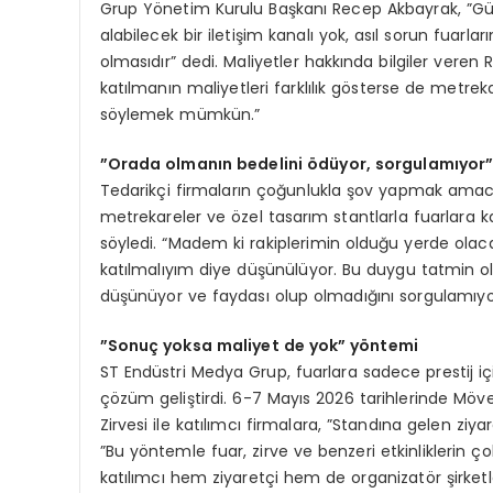
Grup Yönetim Kurulu Başkanı Recep Akbayrak, ”Günüm
alabilecek bir iletişim kanalı yok, asıl sorun fuarla
olmasıdır” dedi. Maliyetler hakkında bilgiler vere
katılmanın maliyetleri farklılık gösterse de metr
söylemek mümkün.”
”Orada olmanın bedelini
ö
düyor, sorgulamıyor
Tedarikçi firmaların çoğunlukla şov yapmak amacıyl
metrekareler ve özel tasarım stantlarla fuarlara k
söyledi. “Madem ki rakiplerimin olduğu yerde olac
katılmalıyım diye düşünülüyor. Bu duygu tatmin 
düşünüyor ve faydası olup olmadığını sorgulamıyo
”Sonuç yoksa maliyet de yok” y
ö
ntemi
ST Endüstri Medya Grup, fuarlara sadece prestij için
çözüm geliştirdi. 6-7 Mayıs 2026 tarihlerinde Möv
Zirvesi ile katılımcı firmalara, ”Standına gelen z
”Bu yöntemle fuar, zirve ve benzeri etkinliklerin
katılımcı hem ziyaretçi hem de organizatör şirket