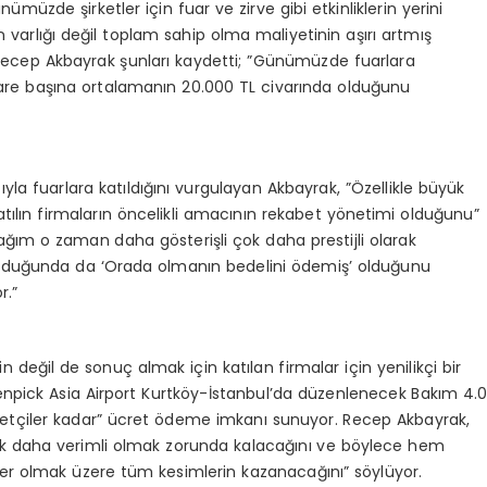
üzde şirketler için fuar ve zirve gibi etkinliklerin yerini
rın varlığı değil toplam sahip olma maliyetinin aşırı artmış
n Recep Akbayrak şunları kaydetti; ”Günümüzde fuarlara
ekare başına ortalamanın 20.000 TL civarında olduğunu
”
a fuarlara katıldığını vurgulayan Akbayrak, ”Özellikle büyük
atılın firmaların öncelikli amacının rekabet yönetimi olduğunu”
ağım o zaman daha gösterişli çok daha prestijli olarak
olduğunda da ‘Orada olmanın bedelini ödemiş’ olduğunu
r.”
 değil de sonuç almak için katılan firmalar için yenilikçi bir
enpick Asia Airport Kurtköy-İstanbul’da düzenlenecek Bakım 4.
iyaretçiler kadar” ücret ödeme imkanı sunuyor. Recep Akbayrak,
 çok daha verimli olmak zorunda kalacağını ve böylece hem
ler olmak üzere tüm kesimlerin kazanacağını” söylüyor.