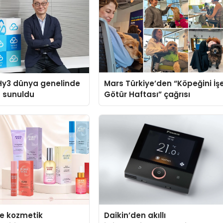
Hy3 dünya genelinde
Mars Türkiye’den “Köpeğini İş
a sunuldu
Götür Haftası” çağrısı
se kozmetik
Daikin’den akıllı