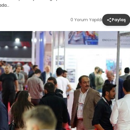
yada…
0 Yorum Yapıldı
Paylaş