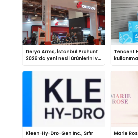
Derya Arms, İstanbul Prohunt
Tencent 
2026’da yeni nesil ürünlerini ve
kullanım
global marka vizyonunu
sergiledi
Kleen-Hy-Dro-Gen Inc., Sıfır
Marie Ro