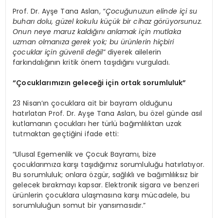
Prof. Dr. Ayşe Tana Aslan,
“Ç
ocu
ğunuzun elinde içi su
buharı dolu, güzel kokulu küçük bir cihaz g
ö
rüyorsunuz.
Onun neye maruz kaldığını anlamak için mutlaka
uzman olmanıza gerek yok; bu ürünlerin hiçbiri
çocuklar için güvenli değil”
diyerek ailelerin
farkındalığının kritik önem taşıdığını vurguladı.
“Çocuklarımızın geleceği için ortak sorumluluk”
23 Nisan’ın çocuklara ait bir bayram olduğunu
hatırlatan Prof. Dr. Ayşe Tana Aslan, bu özel günde asıl
kutlamanın çocukları her türlü bağımlılıktan uzak
tutmaktan geçtiğini ifade etti:
“Ulusal Egemenlik ve Çocuk Bayramı, bize
çocuklarımıza karşı taşıdığımız sorumluluğu hatırlatıyor.
Bu sorumluluk; onlara özgür, sağlıklı ve bağımlılıksız bir
gelecek bırakmayı kapsar. Elektronik sigara ve benzeri
ürünlerin çocuklara ulaşmasına karşı mücadele, bu
sorumluluğun somut bir yansımasıdır.”