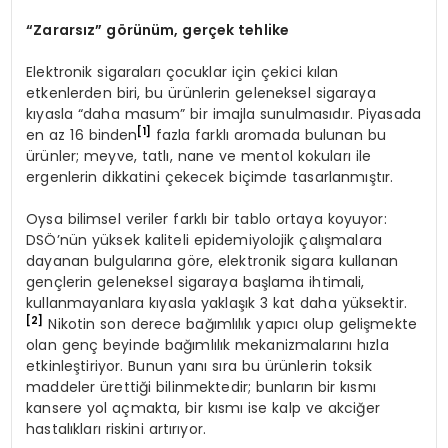
“
Zarars
ız” g
ö
rünüm, gerçek tehlike
Elektronik sigaraları çocuklar için çekici kılan
etkenlerden biri, bu ürünlerin geleneksel sigaraya
kıyasla “daha masum” bir imajla sunulmasıdır. Piyasada
[1]
en az 16 binden
fazla farklı aromada bulunan bu
ürünler; meyve, tatlı, nane ve mentol kokuları ile
ergenlerin dikkatini çekecek biçimde tasarlanmıştır.
Oysa bilimsel veriler farklı bir tablo ortaya koyuyor:
DSÖ’nün yüksek kaliteli epidemiyolojik çalışmalara
dayanan bulgularına göre, elektronik sigara kullanan
gençlerin geleneksel sigaraya başlama ihtimali,
kullanmayanlara kıyasla yaklaşık 3 kat daha yüksektir.
[2]
Nikotin son derece bağımlılık yapıcı olup gelişmekte
olan genç beyinde bağımlılık mekanizmalarını hızla
etkinleştiriyor. Bunun yanı sıra bu ürünlerin toksik
maddeler ürettiği bilinmektedir; bunların bir kısmı
kansere yol açmakta, bir kısmı ise kalp ve akciğer
hastalıkları riskini artırıyor.