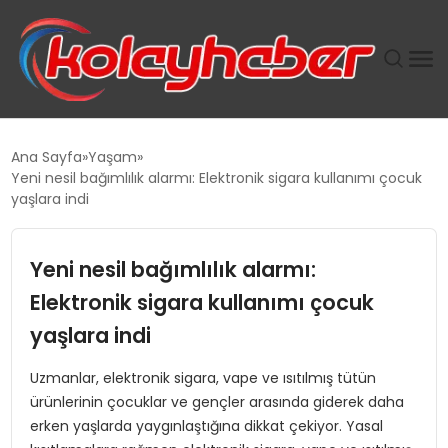
PLUS İNSAN KAYAKLARI
Ana Sayfa
Yaşam
Yeni nesil bağımlılık alarmı: Elektronik sigara kullanımı çocuk
SUWEN’IN İSTIHDAM MODELI EKONOMIDE KADIN
yaşlara indi
GÜCÜNÜBÜYÜTÜYOR
Yeni nesil bağımlılık alarmı:
TANYER YAPI ZEMIN MÜHENDISLIĞINDE HEDEF
BÜYÜTTÜ
Elektronik sigara kullanımı çocuk
yaşlara indi
TOROSLAR’DA PAZAR GERGİNLİĞİ!
Uzmanlar, elektronik sigara, vape ve ısıtılmış tütün
ürünlerinin çocuklar ve gençler arasında giderek daha
erken yaşlarda yaygınlaştığına dikkat çekiyor. Yasal