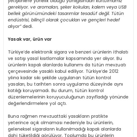
yetişkinlere y
ö
nelik olduğu yanılgısından kurtulmamız
gerekiyor. ve aromaları, şeker kokuları, kalem veya USB
bellek g
ö
rünümündeki tasarımlar tesadü
f de
ğ
il. T
ütü
n
end
üstrisi, bilinçli olarak çocukları ve gençleri hedef
alıyor”
dedi.
Yasak var, ürün var
Türkiye’de elektronik sigara ve benzeri ürünlerin ithalatı
ve satışı yasal kısıtlamalar kapsamında yer alıyor. Bu
ürünlerin kapalı alanlarda kullanımı da tütün mevzuatı
çerçevesinde yasaklı kabul ediliyor. Türkiye’de 2012
yılına kadar sıkı şekilde uygulanan tütün kontrol
yasaları, bu tarihten sonra uygulama düzeyinde aynı
katılığı koruyamadı. Bu durum, tütün kontrol
düzenlemelerinin koruyuculuğunun zayıfladığı yönünde
değerlendirmelere yol açtı.
Buna rağmen mevzuattaki yasakların pratikte
yeterince açık olmaması nedeniyle bu ürünlerin,
geleneksel sigaraların kullanılmadığı kapalı alanlarda
dahi tüketildiği görülüyor. Toplumda bu ürünlerin