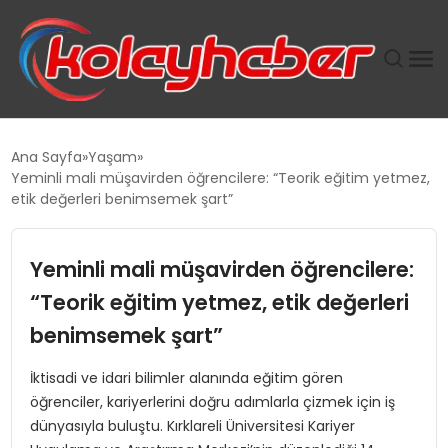
PLUS İNSAN KAYAKLARI
Ana Sayfa
Yaşam
Yeminli mali müşavirden öğrencilere: “Teorik eğitim yetmez,
SUWEN’IN İSTIHDAM MODELI EKONOMIDE KADIN
etik değerleri benimsemek şart”
GÜCÜNÜBÜYÜTÜYOR
Yeminli mali müşavirden öğrencilere:
TANYER YAPI ZEMIN MÜHENDISLIĞINDE HEDEF
BÜYÜTTÜ
“Teorik eğitim yetmez, etik değerleri
benimsemek şart”
TOROSLAR’DA PAZAR GERGİNLİĞİ!
İktisadi ve idari bilimler alanında eğitim gören
öğrenciler, kariyerlerini doğru adımlarla çizmek için iş
dünyasıyla buluştu. Kırklareli Üniversitesi Kariyer