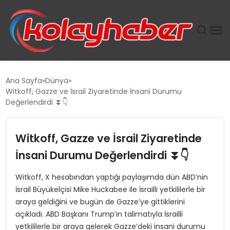
PLUS İNSAN KAYAKLARI
Ana Sayfa
Dünya
Witkoff, Gazze ve İsrail Ziyaretinde İnsani Durumu
SUWEN’IN İSTIHDAM MODELI EKONOMIDE KADIN
Değerlendirdi ⏬👇
GÜCÜNÜBÜYÜTÜYOR
Witkoff, Gazze ve İsrail Ziyaretinde
TANYER YAPI ZEMIN MÜHENDISLIĞINDE HEDEF
BÜYÜTTÜ
İnsani Durumu Değerlendirdi ⏬👇
Witkoff, X hesabından yaptığı paylaşımda dün ABD’nin
TOROSLAR’DA PAZAR GERGİNLİĞİ!
İsrail Büyükelçisi Mike Huckabee ile İsrailli yetkililerle bir
araya geldiğini ve bugün de Gazze’ye gittiklerini
açıkladı. ABD Başkanı Trump’ın talimatıyla İsrailli
yetkililerle bir araya gelerek Gazze’deki insani durumu